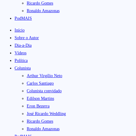
Ricardo Gomes
Ronaldo Amazonas
PodMAIS
Início
Sobre o Autor
Dia-a-Dia
Vídeos
Política
Colunista
Arthur Virgílio Neto
Carlos Santiago
Colunista convidado
Edilson Martins
Eron Bezerra
José Ricardo Weddling
Ricardo Gomes
Ronaldo Amazonas