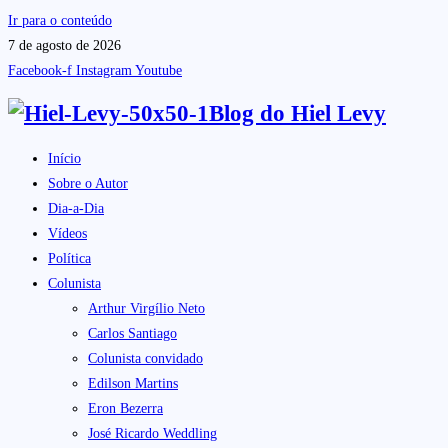
Ir para o conteúdo
7 de agosto de 2026
Facebook-f
Instagram
Youtube
Blog do
Hiel Levy
Início
Sobre o Autor
Dia-a-Dia
Vídeos
Política
Colunista
Arthur Virgílio Neto
Carlos Santiago
Colunista convidado
Edilson Martins
Eron Bezerra
José Ricardo Weddling