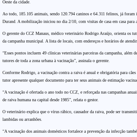
Oeste da cidade.
Ao todo, 185.105 animais, sendo 120.794 caninos e 64.311 felinos, já foram
Durand. A mobilização iniciou no dia 2/10, com visitas de casa em casa para 
O gerente do CCZ Manaus, médico veterinário Rodrigo Araújo, orienta os tuto
da campanha municipal. A lista de locais, com endereços e horários de atend
“Esses pontos incluem 49 clínicas veterinárias parceiras da campanha, além d
tutores de toda a zona urbana à vacinação”, assinala o gerente.
Conforme Rodrigo, a vacinação contra a raiva é anual e obrigatória para cães
tutor apresente qualquer documento para ter seus animais de estimação vacina
“A vacinação é ofertada o ano todo no CCZ, e reforçada nas campanhas anuais 
de raiva humana na capital desde 1985”, relata o gestor.
O veterinário explica que o vírus rábico, causador da raiva, pode ser transmit
lambidas ou arranhões.
“A vacinação dos animais domésticos fortalece a prevenção da infecção també