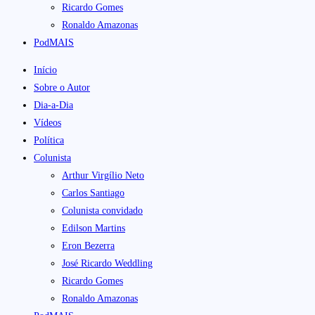
Ricardo Gomes
Ronaldo Amazonas
PodMAIS
Início
Sobre o Autor
Dia-a-Dia
Vídeos
Política
Colunista
Arthur Virgílio Neto
Carlos Santiago
Colunista convidado
Edilson Martins
Eron Bezerra
José Ricardo Weddling
Ricardo Gomes
Ronaldo Amazonas