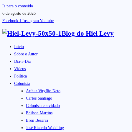
Ir para o conteúdo
6 de agosto de 2026
Facebook-f
Instagram
Youtube
Blog do
Hiel Levy
Início
Sobre o Autor
Dia-a-Dia
Vídeos
Política
Colunista
Arthur Virgílio Neto
Carlos Santiago
Colunista convidado
Edilson Martins
Eron Bezerra
José Ricardo Weddling