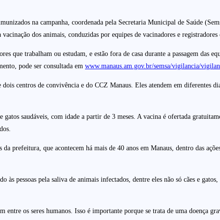
 imunizados na campanha, coordenada pela Secretaria Municipal de Saúde (Sem
a vacinação dos animais, conduzidas por equipes de vacinadores e registradores
res que trabalham ou estudam, e estão fora de casa durante a passagem das equ
imento, pode ser consultada em
www.manaus.am.gov.br/semsa/vigilancia/vigilan
e dois centros de convivência e do CCZ Manaus. Eles atendem em diferentes dias
 e gatos saudáveis, com idade a partir de 3 meses. A vacina é ofertada gratui
dos.
da prefeitura, que acontecem há mais de 40 anos em Manaus, dentro das ações p
ido às pessoas pela saliva de animais infectados, dentre eles não só cães e gato
m entre os seres humanos. Isso é importante porque se trata de uma doença gra