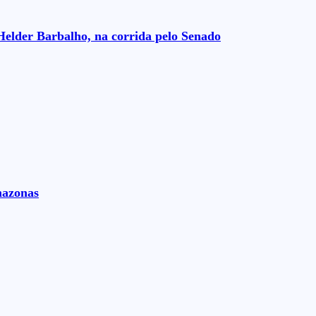
Helder Barbalho, na corrida pelo Senado
mazonas