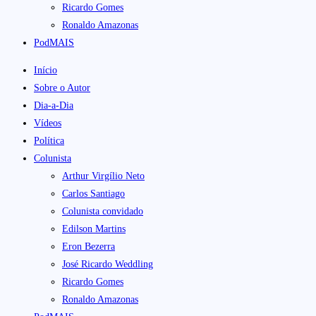
Ricardo Gomes
Ronaldo Amazonas
PodMAIS
Início
Sobre o Autor
Dia-a-Dia
Vídeos
Política
Colunista
Arthur Virgílio Neto
Carlos Santiago
Colunista convidado
Edilson Martins
Eron Bezerra
José Ricardo Weddling
Ricardo Gomes
Ronaldo Amazonas