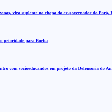
nas, vira suplente na chapa do ex-governador do Pará, 
o prioridade para Borba
ontro com socioeducandos em projeto da Defensoria do A