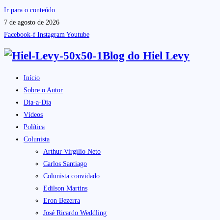
Ir para o conteúdo
7 de agosto de 2026
Facebook-f
Instagram
Youtube
Blog do
Hiel Levy
Início
Sobre o Autor
Dia-a-Dia
Vídeos
Política
Colunista
Arthur Virgílio Neto
Carlos Santiago
Colunista convidado
Edilson Martins
Eron Bezerra
José Ricardo Weddling