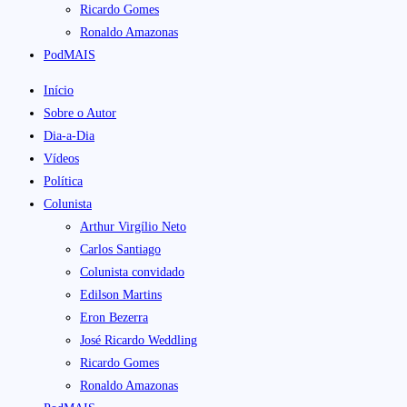
Ricardo Gomes
Ronaldo Amazonas
PodMAIS
Início
Sobre o Autor
Dia-a-Dia
Vídeos
Política
Colunista
Arthur Virgílio Neto
Carlos Santiago
Colunista convidado
Edilson Martins
Eron Bezerra
José Ricardo Weddling
Ricardo Gomes
Ronaldo Amazonas