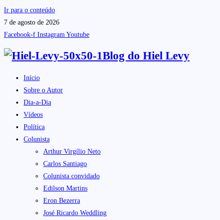
Ir para o conteúdo
7 de agosto de 2026
Facebook-f
Instagram
Youtube
Blog do
Hiel Levy
Início
Sobre o Autor
Dia-a-Dia
Vídeos
Política
Colunista
Arthur Virgílio Neto
Carlos Santiago
Colunista convidado
Edilson Martins
Eron Bezerra
José Ricardo Weddling