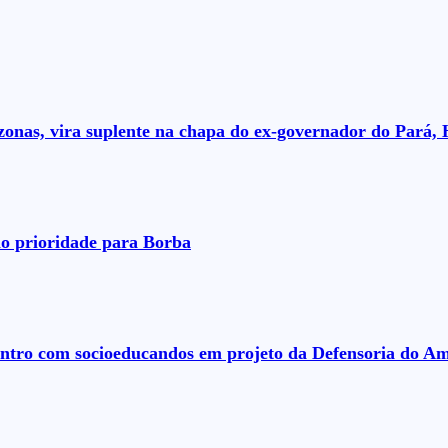
nas, vira suplente na chapa do ex-governador do Pará, 
o prioridade para Borba
ontro com socioeducandos em projeto da Defensoria do A