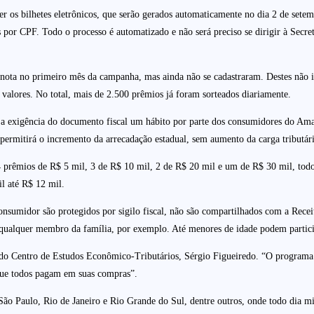
r os bilhetes eletrônicos, que serão gerados automaticamente no dia 2 de setem
por CPF. Todo o processo é automatizado e não será preciso se dirigir à Secr
ota no primeiro mês da campanha, mas ainda não se cadastraram. Destes não in
valores. No total, mais de 2.500 prêmios já foram sorteados diariamente.
a exigência do documento fiscal um hábito por parte dos consumidores do Ama
permitirá o incremento da arrecadação estadual, sem aumento da carga tributári
 4 prêmios de R$ 5 mil, 3 de R$ 10 mil, 2 de R$ 20 mil e um de R$ 30 mil, todo
l até R$ 12 mil.
nsumidor são protegidos por sigilo fiscal, não são compartilhados com a Receit
qualquer membro da família, por exemplo. Até menores de idade podem partic
 do Centro de Estudos Econômico-Tributários, Sérgio Figueiredo. “O programa 
ue todos pagam em suas compras”.
 São Paulo, Rio de Janeiro e Rio Grande do Sul, dentre outros, onde todo di