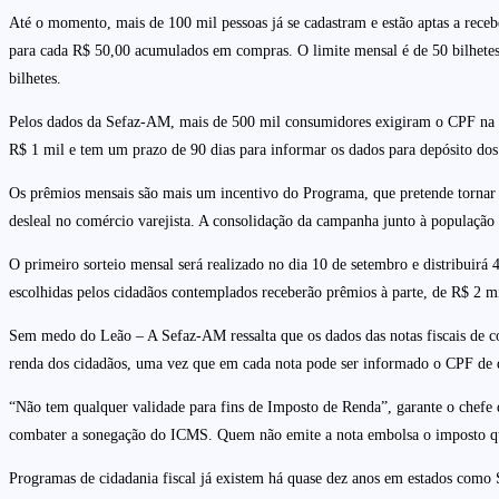
Até o momento, mais de 100 mil pessoas já se cadastram e estão aptas a recebe
para cada R$ 50,00 acumulados em compras. O limite mensal é de 50 bilhetes 
bilhetes.
Pelos dados da Sefaz-AM, mais de 500 mil consumidores exigiram o CPF na n
R$ 1 mil e tem um prazo de 90 dias para informar os dados para depósito dos 
Os prêmios mensais são mais um incentivo do Programa, que pretende tornar 
desleal no comércio varejista. A consolidação da campanha junto à população 
O primeiro sorteio mensal será realizado no dia 10 de setembro e distribuirá
escolhidas pelos cidadãos contemplados receberão prêmios à parte, de R$ 2 mi
Sem medo do Leão – A Sefaz-AM ressalta que os dados das notas fiscais de co
renda dos cidadãos, uma vez que em cada nota pode ser informado o CPF de 
“Não tem qualquer validade para fins de Imposto de Renda”, garante o chefe
combater a sonegação do ICMS. Quem não emite a nota embolsa o imposto q
Programas de cidadania fiscal já existem há quase dez anos em estados como