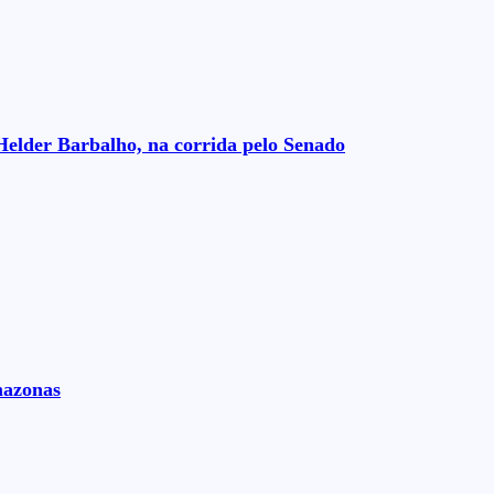
Helder Barbalho, na corrida pelo Senado
mazonas