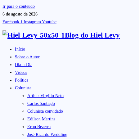
Ir para o conteúdo
6 de agosto de 2026
Facebook-f
Instagram
Youtube
Blog do
Hiel Levy
Início
Sobre o Autor
Dia-a-Dia
Vídeos
Política
Colunista
Arthur Virgílio Neto
Carlos Santiago
Colunista convidado
Edilson Martins
Eron Bezerra
José Ricardo Weddling