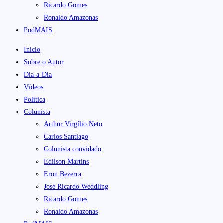
Ricardo Gomes
Ronaldo Amazonas
PodMAIS
Início
Sobre o Autor
Dia-a-Dia
Vídeos
Política
Colunista
Arthur Virgílio Neto
Carlos Santiago
Colunista convidado
Edilson Martins
Eron Bezerra
José Ricardo Weddling
Ricardo Gomes
Ronaldo Amazonas