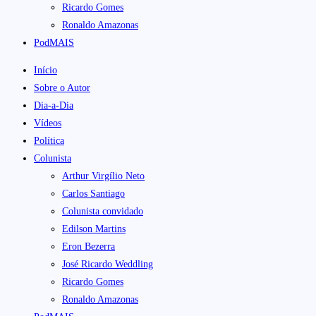
Ricardo Gomes
Ronaldo Amazonas
PodMAIS
Início
Sobre o Autor
Dia-a-Dia
Vídeos
Política
Colunista
Arthur Virgílio Neto
Carlos Santiago
Colunista convidado
Edilson Martins
Eron Bezerra
José Ricardo Weddling
Ricardo Gomes
Ronaldo Amazonas