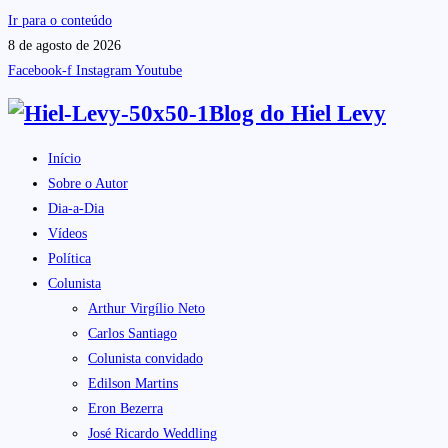
Ir para o conteúdo
8 de agosto de 2026
Facebook-f
Instagram
Youtube
Blog do
Hiel Levy
Início
Sobre o Autor
Dia-a-Dia
Vídeos
Política
Colunista
Arthur Virgílio Neto
Carlos Santiago
Colunista convidado
Edilson Martins
Eron Bezerra
José Ricardo Weddling