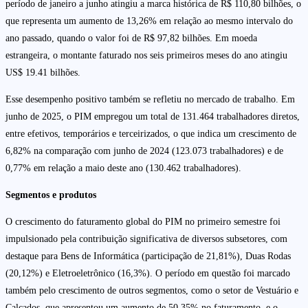
período de janeiro a junho atingiu a marca histórica de R$ 110,80 bilhões, o
que representa um aumento de 13,26% em relação ao mesmo intervalo do
ano passado, quando o valor foi de R$ 97,82 bilhões. Em moeda
estrangeira, o montante faturado nos seis primeiros meses do ano atingiu
US$ 19.41 bilhões.
Esse desempenho positivo também se refletiu no mercado de trabalho. Em
junho de 2025, o PIM empregou um total de 131.464 trabalhadores diretos,
entre efetivos, temporários e terceirizados, o que indica um crescimento de
6,82% na comparação com junho de 2024 (123.073 trabalhadores) e de
0,77% em relação a maio deste ano (130.462 trabalhadores).
Segmentos e produtos
O crescimento do faturamento global do PIM no primeiro semestre foi
impulsionado pela contribuição significativa de diversos subsetores, com
destaque para Bens de Informática (participação de 21,81%), Duas Rodas
(20,12%) e Eletroeletrônico (16,3%). O período em questão foi marcado
também pelo crescimento de outros segmentos, como o setor de Vestuário e
Calçados, que apresentou um aumento de 50,35% no faturamento, e o