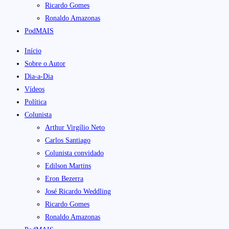
Ricardo Gomes
Ronaldo Amazonas
PodMAIS
Início
Sobre o Autor
Dia-a-Dia
Vídeos
Política
Colunista
Arthur Virgílio Neto
Carlos Santiago
Colunista convidado
Edilson Martins
Eron Bezerra
José Ricardo Weddling
Ricardo Gomes
Ronaldo Amazonas