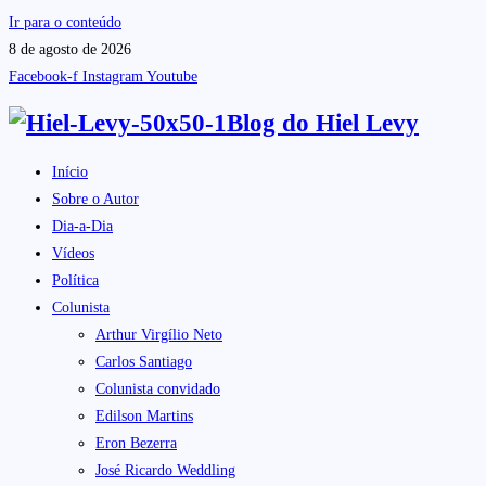
Ir para o conteúdo
8 de agosto de 2026
Facebook-f
Instagram
Youtube
Blog do
Hiel Levy
Início
Sobre o Autor
Dia-a-Dia
Vídeos
Política
Colunista
Arthur Virgílio Neto
Carlos Santiago
Colunista convidado
Edilson Martins
Eron Bezerra
José Ricardo Weddling