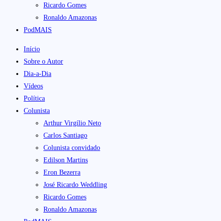
Ricardo Gomes
Ronaldo Amazonas
PodMAIS
Início
Sobre o Autor
Dia-a-Dia
Vídeos
Política
Colunista
Arthur Virgílio Neto
Carlos Santiago
Colunista convidado
Edilson Martins
Eron Bezerra
José Ricardo Weddling
Ricardo Gomes
Ronaldo Amazonas