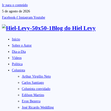
Ir para o conteúdo
5 de agosto de 2026
Facebook-f
Instagram
Youtube
Blog do
Hiel Levy
Início
Sobre o Autor
Dia-a-Dia
Vídeos
Política
Colunista
Arthur Virgílio Neto
Carlos Santiago
Colunista convidado
Edilson Martins
Eron Bezerra
José Ricardo Weddling