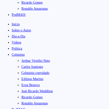
Ricardo Gomes
Ronaldo Amazonas
PodMAIS
Início
Sobre o Autor
Dia-a-Dia
Vídeos
Política
Colunista
Arthur Virgílio Neto
Carlos Santiago
Colunista convidado
Edilson Martins
Eron Bezerra
José Ricardo Weddling
Ricardo Gomes
Ronaldo Amazonas