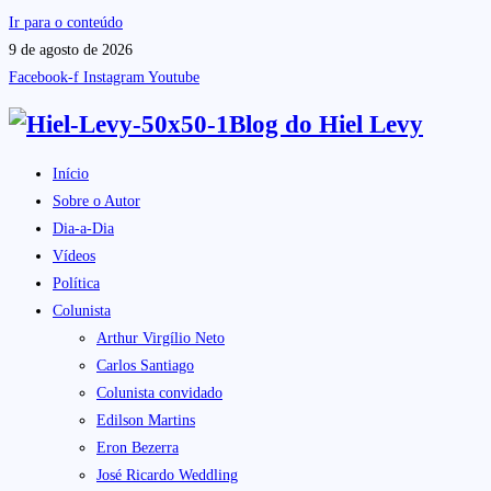
Ir para o conteúdo
9 de agosto de 2026
Facebook-f
Instagram
Youtube
Blog do
Hiel Levy
Início
Sobre o Autor
Dia-a-Dia
Vídeos
Política
Colunista
Arthur Virgílio Neto
Carlos Santiago
Colunista convidado
Edilson Martins
Eron Bezerra
José Ricardo Weddling