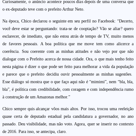
Curiosamente, o anúncio acontece poucos dias depois de uma conversa que
o ex-deputado teve com o prefeito Arthur Neto.
Na época, Chico declarou o seguinte em seu perfil no Facebook: “Decerto,
você deve estar se perguntando: trata-se de cooptação? Vão se aliar? quero
esclarecer, de imediato, que não estou atrás de tempo de TV, muito menos
de favores pessoais. A boa política que me move tem como alicerce a
coerência. Sou coerente com as minhas atitudes e não vejo por que não
dialogar com o Prefeito acerca de nossa cidade. Ora, o que mais tenho feito
nesta página é dizer o que pode ser feito para melhorar a vida da população
e parece que o prefeito decidiu ouvir pessoalmente as minhas sugestões.
Esse diálogo só mostra que o que faço aqui não é “mimimi”, nem “bla, bla,
bla”, é política com credibilidade, com coragem e com independência rumo
à construção de um Amazonas melhor.”
Chico sempre quis alcançar vôos mais altos. Por isso, trocou uma reeleição
quase certa de deputado estadual pela candidatura a governador, no ano
passado. Deu visibilidade, mas não voto. Agora, quer se inserir no contexto
de 2016. Para isso, se antecipa, claro.