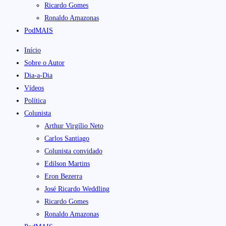
Ricardo Gomes
Ronaldo Amazonas
PodMAIS
Início
Sobre o Autor
Dia-a-Dia
Vídeos
Política
Colunista
Arthur Virgílio Neto
Carlos Santiago
Colunista convidado
Edilson Martins
Eron Bezerra
José Ricardo Weddling
Ricardo Gomes
Ronaldo Amazonas