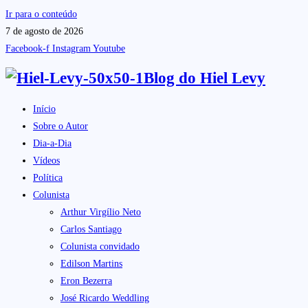
Ir para o conteúdo
7 de agosto de 2026
Facebook-f
Instagram
Youtube
Blog do
Hiel Levy
Início
Sobre o Autor
Dia-a-Dia
Vídeos
Política
Colunista
Arthur Virgílio Neto
Carlos Santiago
Colunista convidado
Edilson Martins
Eron Bezerra
José Ricardo Weddling