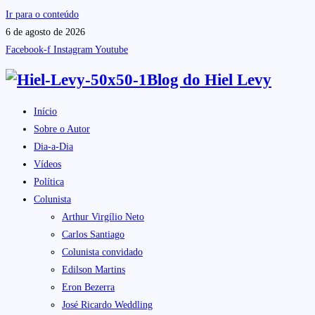
Ir para o conteúdo
6 de agosto de 2026
Facebook-f
Instagram
Youtube
Blog do
Hiel Levy
Início
Sobre o Autor
Dia-a-Dia
Vídeos
Política
Colunista
Arthur Virgílio Neto
Carlos Santiago
Colunista convidado
Edilson Martins
Eron Bezerra
José Ricardo Weddling