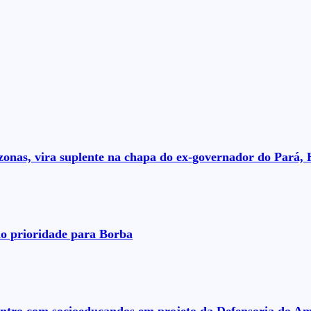
nas, vira suplente na chapa do ex-governador do Pará, 
o prioridade para Borba
ontro com socioeducandos em projeto da Defensoria do A