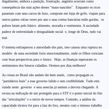
ilegalmente, embora a punição, frustração, angústia ocorram como
consequência das más ações desses “maus-nascidos”. Enquanto os ricos
passeiam com seus carros de luxo, compram em lojas de grife, viajam para
outros países várias vezes por ano e suas contas bancárias estão gordas, os
pobres lutam pelo básico: alimento, moradia e vestimenta. A sociedade
padece de enfermidade e desigualdade social e, longe de Deus, tudo vai
mal.
O sistema enfraqueceu a autoridade dos pais, isso causou uma ruptura no
modelo de uma sociedade forte emocionalmente, onde os filhos cresciam
com boas perspectivas para o futuro. Hoje, as finanças superaram os
sentimentos dos futuros cidadãos. Oremos por dias melhores!
As coisas no Brasil não andam tão bem assim, como propagam os
“partidários leais” a esse governo falido e sem credibilidade. Tudo está
ruindo neste governo e seus asseclas já sentem a derrota chegando. A
recusa na indicação de um protegido para o STF é o ponto inicial do fim
das “articulações” e o início de novos tempos. Contudo, a análise da
capacidade técnica foi para a lata do lixo, mesmo com o intenso trabalho