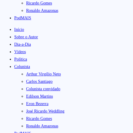
Ricardo Gomes
Ronaldo Amazonas
PodMAIS
Início
Sobre o Autor
Dia-a-Dia
Vídeos
Política
Colunista
Arthur Virgílio Neto
Carlos Santiago
Colunista convidado
Edilson Martins
Eron Bezerra
José Ricardo Weddling
Ricardo Gomes
Ronaldo Amazonas