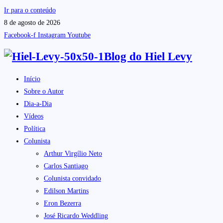
Ir para o conteúdo
8 de agosto de 2026
Facebook-f
Instagram
Youtube
Blog do
Hiel Levy
Início
Sobre o Autor
Dia-a-Dia
Vídeos
Política
Colunista
Arthur Virgílio Neto
Carlos Santiago
Colunista convidado
Edilson Martins
Eron Bezerra
José Ricardo Weddling