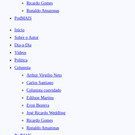
Ricardo Gomes
Ronaldo Amazonas
PodMAIS
Início
Sobre o Autor
Dia-a-Dia
Vídeos
Política
Colunista
Arthur Virgílio Neto
Carlos Santiago
Colunista convidado
Edilson Martins
Eron Bezerra
José Ricardo Weddling
Ricardo Gomes
Ronaldo Amazonas