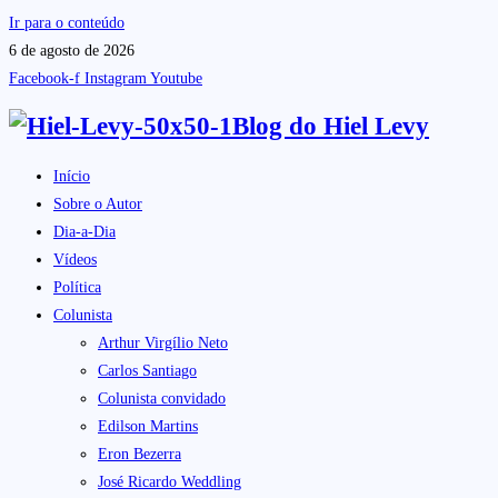
Ir para o conteúdo
6 de agosto de 2026
Facebook-f
Instagram
Youtube
Blog do
Hiel Levy
Início
Sobre o Autor
Dia-a-Dia
Vídeos
Política
Colunista
Arthur Virgílio Neto
Carlos Santiago
Colunista convidado
Edilson Martins
Eron Bezerra
José Ricardo Weddling