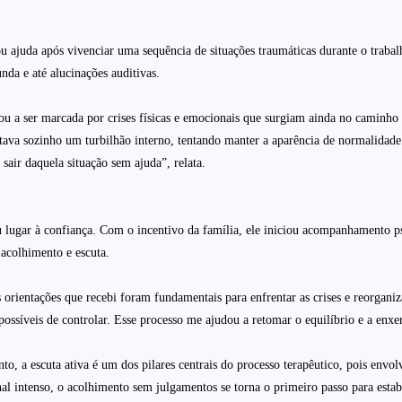
 ajuda após vivenciar uma sequência de situações traumáticas durante o trabalh
funda e até alucinações auditivas.
sou a ser marcada por crises físicas e emocionais que surgiam ainda no caminh
ntava sozinho um turbilhão interno, tentando manter a aparência de normalidad
sair daquela situação sem ajuda”, relata.
u lugar à confiança. Com o incentivo da família, ele iniciou acompanhamento p
e acolhimento e escuta.
As orientações que recebi foram fundamentais para enfrentar as crises e reorgan
ssíveis de controlar. Esse processo me ajudou a retomar o equilíbrio e a enxer
, a escuta ativa é um dos pilares centrais do processo terapêutico, pois envol
l intenso, o acolhimento sem julgamentos se torna o primeiro passo para estab