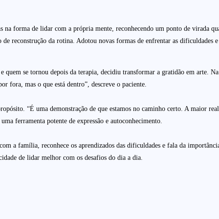
vas na forma de lidar com a própria mente, reconhecendo um ponto de virada q
 de reconstrução da rotina. Adotou novas formas de enfrentar as dificuldades e 
e quem se tornou depois da terapia, decidiu transformar a gratidão em arte. N
or fora, mas o que está dentro”, descreve o paciente.
opósito. “É uma demonstração de que estamos no caminho certo. A maior realiz
a é uma ferramenta potente de expressão e autoconhecimento.
 com a família, reconhece os aprendizados das dificuldades e fala da importânc
cidade de lidar melhor com os desafios do dia a dia.