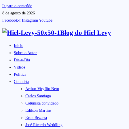
Ir para o conteúdo
8 de agosto de 2026
Facebook-f
Instagram
Youtube
Blog do
Hiel Levy
Início
Sobre o Autor
Dia-a-Dia
Vídeos
Política
Colunista
Arthur Virgílio Neto
Carlos Santiago
Colunista convidado
Edilson Martins
Eron Bezerra
José Ricardo Weddling