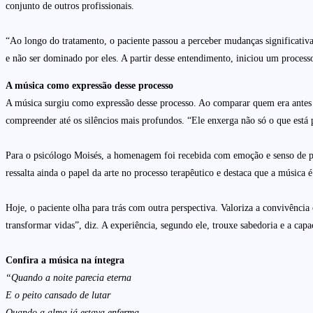
conjunto de outros profissionais.
“Ao longo do tratamento, o paciente passou a perceber mudanças significati
e não ser dominado por eles. A partir desse entendimento, iniciou um processo
A música como expressão desse processo
A música surgiu como expressão desse processo. Ao comparar quem era antes 
compreender até os silêncios mais profundos. “Ele enxerga não só o que está p
Para o psicólogo Moisés, a homenagem foi recebida com emoção e senso de pr
ressalta ainda o papel da arte no processo terapêutico e destaca que a músic
Hoje, o paciente olha para trás com outra perspectiva. Valoriza a convivência
transformar vidas”, diz. A experiência, segundo ele, trouxe sabedoria e a capa
Confira a música na íntegra
“Quando a noite parecia eterna
E o peito cansado de lutar
Quando a alma já estava enferma