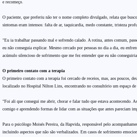
e recomeço.
O paciente, que preferiu não ter o nome completo divulgado, relata que buscou
sintomas eram intensos: falta de ar, taquicardia, medo constante, tristeza pro
“Eu ia trabalhar passando mal e sofrendo calado. A rotina, antes comum, pas
eu não conseguia explicar. Mesmo cercado por pessoas no dia a dia, eu enfre
acúmulo silencioso de sofrimento que me fez entender que eu não conseguiria 
O primeiro contato com a terapia
O primeiro contato com a terapia foi cercado de receios, mas, aos poucos, de
localizado no Hospital Nilton Lins, encontrando no consultório um espaço d
“Foi ali que consegui me abrir, chorar e falar tudo que estava acontecendo. 
comigo e aprendendo formas de lidar com as situações que antes pareciam impo
Para o psicólogo Moisés Pereira, da Hapvida, responsável pelo acompanhamento
incluindo aspectos que não são verbalizados. Em casos de sofrimento emociona