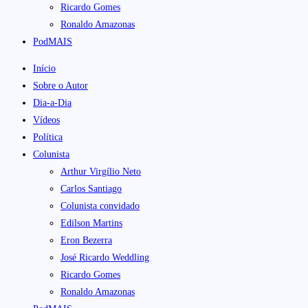
Ricardo Gomes
Ronaldo Amazonas
PodMAIS
Início
Sobre o Autor
Dia-a-Dia
Vídeos
Política
Colunista
Arthur Virgílio Neto
Carlos Santiago
Colunista convidado
Edilson Martins
Eron Bezerra
José Ricardo Weddling
Ricardo Gomes
Ronaldo Amazonas