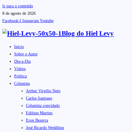
Ir para o conteúdo
8 de agosto de 2026
Facebook-f
Instagram
Youtube
Blog do
Hiel Levy
Início
Sobre o Autor
Dia-a-Dia
Vídeos
Política
Colunista
Arthur Virgílio Neto
Carlos Santiago
Colunista convidado
Edilson Martins
Eron Bezerra
José Ricardo Weddling