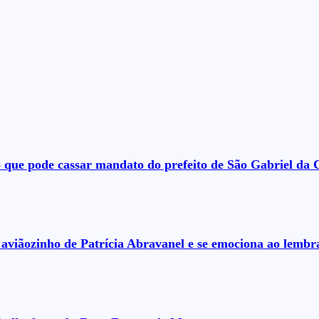
que pode cassar mandato do prefeito de São Gabriel da Ca
aviãozinho de Patrícia Abravanel e se emociona ao lembrar