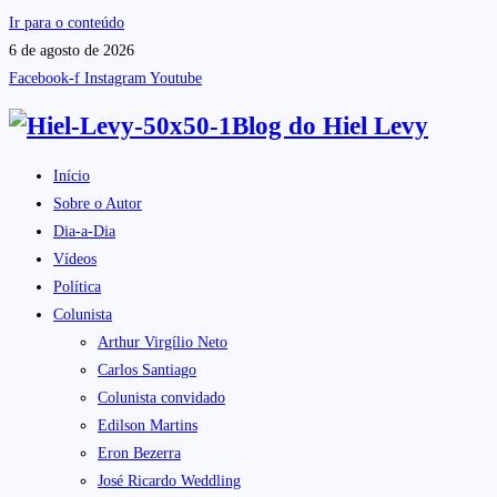
Ir para o conteúdo
6 de agosto de 2026
Facebook-f
Instagram
Youtube
Blog do
Hiel Levy
Início
Sobre o Autor
Dia-a-Dia
Vídeos
Política
Colunista
Arthur Virgílio Neto
Carlos Santiago
Colunista convidado
Edilson Martins
Eron Bezerra
José Ricardo Weddling