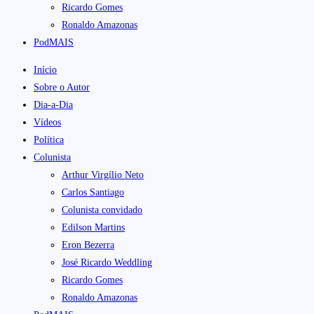
Ricardo Gomes
Ronaldo Amazonas
PodMAIS
Início
Sobre o Autor
Dia-a-Dia
Vídeos
Política
Colunista
Arthur Virgílio Neto
Carlos Santiago
Colunista convidado
Edilson Martins
Eron Bezerra
José Ricardo Weddling
Ricardo Gomes
Ronaldo Amazonas