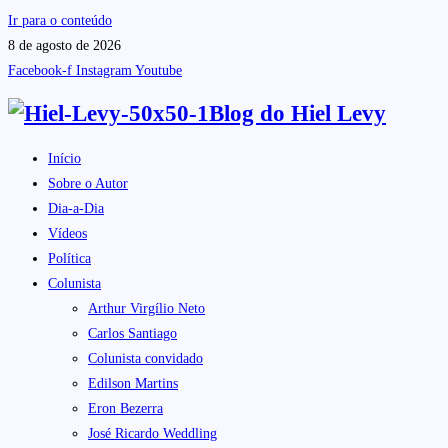
Ir para o conteúdo
8 de agosto de 2026
Facebook-f
Instagram
Youtube
Blog do
Hiel Levy
Início
Sobre o Autor
Dia-a-Dia
Vídeos
Política
Colunista
Arthur Virgílio Neto
Carlos Santiago
Colunista convidado
Edilson Martins
Eron Bezerra
José Ricardo Weddling