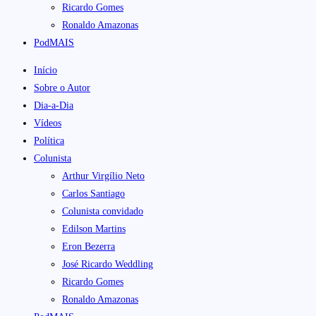
Ricardo Gomes
Ronaldo Amazonas
PodMAIS
Início
Sobre o Autor
Dia-a-Dia
Vídeos
Política
Colunista
Arthur Virgílio Neto
Carlos Santiago
Colunista convidado
Edilson Martins
Eron Bezerra
José Ricardo Weddling
Ricardo Gomes
Ronaldo Amazonas