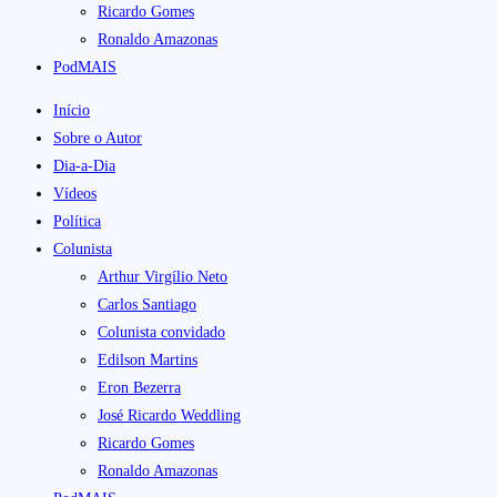
Ricardo Gomes
Ronaldo Amazonas
PodMAIS
Início
Sobre o Autor
Dia-a-Dia
Vídeos
Política
Colunista
Arthur Virgílio Neto
Carlos Santiago
Colunista convidado
Edilson Martins
Eron Bezerra
José Ricardo Weddling
Ricardo Gomes
Ronaldo Amazonas