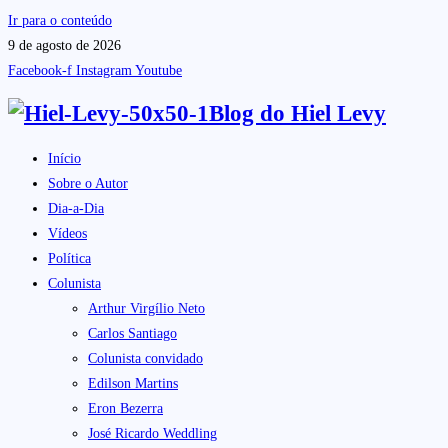
Ir para o conteúdo
9 de agosto de 2026
Facebook-f
Instagram
Youtube
Blog do
Hiel Levy
Início
Sobre o Autor
Dia-a-Dia
Vídeos
Política
Colunista
Arthur Virgílio Neto
Carlos Santiago
Colunista convidado
Edilson Martins
Eron Bezerra
José Ricardo Weddling