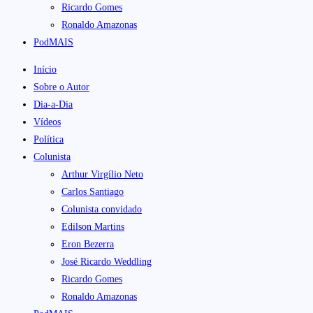
Ricardo Gomes
Ronaldo Amazonas
PodMAIS
Início
Sobre o Autor
Dia-a-Dia
Vídeos
Política
Colunista
Arthur Virgílio Neto
Carlos Santiago
Colunista convidado
Edilson Martins
Eron Bezerra
José Ricardo Weddling
Ricardo Gomes
Ronaldo Amazonas