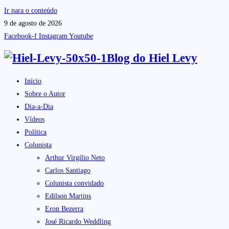
Ir para o conteúdo
9 de agosto de 2026
Facebook-f
Instagram
Youtube
Blog do
Hiel Levy
Início
Sobre o Autor
Dia-a-Dia
Vídeos
Política
Colunista
Arthur Virgílio Neto
Carlos Santiago
Colunista convidado
Edilson Martins
Eron Bezerra
José Ricardo Weddling