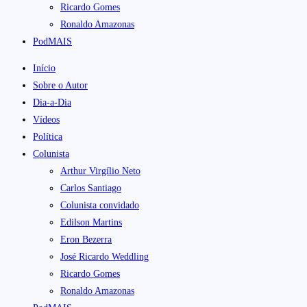
Ricardo Gomes
Ronaldo Amazonas
PodMAIS
Início
Sobre o Autor
Dia-a-Dia
Vídeos
Política
Colunista
Arthur Virgílio Neto
Carlos Santiago
Colunista convidado
Edilson Martins
Eron Bezerra
José Ricardo Weddling
Ricardo Gomes
Ronaldo Amazonas