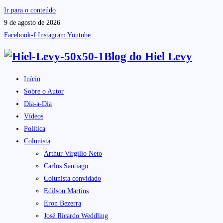
Ir para o conteúdo
9 de agosto de 2026
Facebook-f
Instagram
Youtube
Blog do
Hiel Levy
Início
Sobre o Autor
Dia-a-Dia
Vídeos
Política
Colunista
Arthur Virgílio Neto
Carlos Santiago
Colunista convidado
Edilson Martins
Eron Bezerra
José Ricardo Weddling