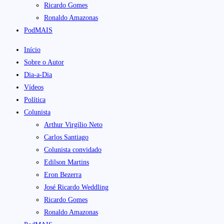
Ricardo Gomes
Ronaldo Amazonas
PodMAIS
Início
Sobre o Autor
Dia-a-Dia
Vídeos
Política
Colunista
Arthur Virgílio Neto
Carlos Santiago
Colunista convidado
Edilson Martins
Eron Bezerra
José Ricardo Weddling
Ricardo Gomes
Ronaldo Amazonas