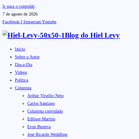
Ir para o conteúdo
7 de agosto de 2026
Facebook-f
Instagram
Youtube
Blog do
Hiel Levy
Início
Sobre o Autor
Dia-a-Dia
Vídeos
Política
Colunista
Arthur Virgílio Neto
Carlos Santiago
Colunista convidado
Edilson Martins
Eron Bezerra
José Ricardo Weddling