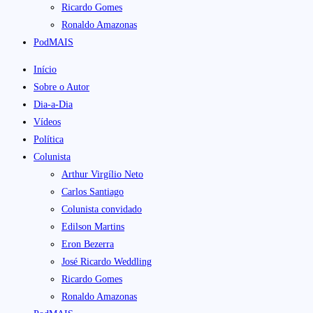
Ricardo Gomes
Ronaldo Amazonas
PodMAIS
Início
Sobre o Autor
Dia-a-Dia
Vídeos
Política
Colunista
Arthur Virgílio Neto
Carlos Santiago
Colunista convidado
Edilson Martins
Eron Bezerra
José Ricardo Weddling
Ricardo Gomes
Ronaldo Amazonas