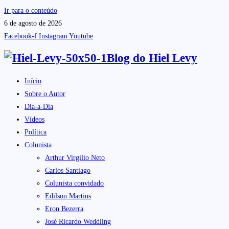
Ir para o conteúdo
6 de agosto de 2026
Facebook-f
Instagram
Youtube
Blog do
Hiel Levy
Início
Sobre o Autor
Dia-a-Dia
Vídeos
Política
Colunista
Arthur Virgílio Neto
Carlos Santiago
Colunista convidado
Edilson Martins
Eron Bezerra
José Ricardo Weddling