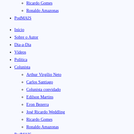
Ricardo Gomes
Ronaldo Amazonas
PodMAIS
Início
Sobre o Autor
Dia-a-Dia
Vídeos
Política
Colunista
Arthur Virgílio Neto
Carlos Santiago
Colunista convidado
Edilson Martins
Eron Bezerra
José Ricardo Weddling
Ricardo Gomes
Ronaldo Amazonas