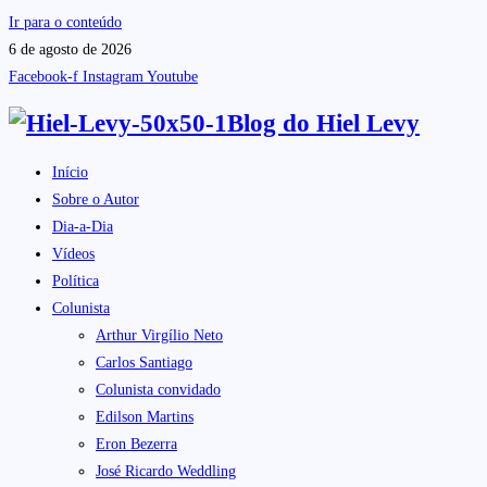
Ir para o conteúdo
6 de agosto de 2026
Facebook-f
Instagram
Youtube
Blog do
Hiel Levy
Início
Sobre o Autor
Dia-a-Dia
Vídeos
Política
Colunista
Arthur Virgílio Neto
Carlos Santiago
Colunista convidado
Edilson Martins
Eron Bezerra
José Ricardo Weddling