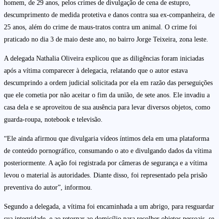
homem, de 29 anos, pelos crimes de divulgação de cena de estupro,
descumprimento de medida protetiva e danos contra sua ex-companheira, de
25 anos, além do crime de maus-tratos contra um animal. O crime foi
praticado no dia 3 de maio deste ano, no bairro Jorge Teixeira, zona leste.
A delegada Nathalia Oliveira explicou que as diligências foram iniciadas
após a vítima comparecer à delegacia, relatando que o autor estava
descumprindo a ordem judicial solicitada por ela em razão das perseguições
que ele cometia por não aceitar o fim da união, de sete anos. Ele invadiu a
casa dela e se aproveitou de sua ausência para levar diversos objetos, como
guarda-roupa, notebook e televisão.
“Ele ainda afirmou que divulgaria vídeos íntimos dela em uma plataforma
de conteúdo pornográfico, consumando o ato e divulgando dados da vítima
posteriormente. A ação foi registrada por câmeras de segurança e a vítima
levou o material às autoridades. Diante disso, foi representado pela prisão
preventiva do autor”, informou.
Segundo a delegada, a vítima foi encaminhada a um abrigo, para resguardar
sua integridade, e ao retornar ao domicílio para recolher objetos pessoais, se