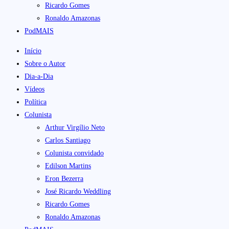
Ricardo Gomes
Ronaldo Amazonas
PodMAIS
Início
Sobre o Autor
Dia-a-Dia
Vídeos
Política
Colunista
Arthur Virgílio Neto
Carlos Santiago
Colunista convidado
Edilson Martins
Eron Bezerra
José Ricardo Weddling
Ricardo Gomes
Ronaldo Amazonas