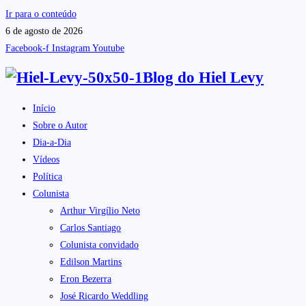
Ir para o conteúdo
6 de agosto de 2026
Facebook-f
Instagram
Youtube
Blog do
Hiel Levy
Início
Sobre o Autor
Dia-a-Dia
Vídeos
Política
Colunista
Arthur Virgílio Neto
Carlos Santiago
Colunista convidado
Edilson Martins
Eron Bezerra
José Ricardo Weddling