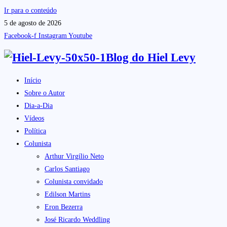
Ir para o conteúdo
5 de agosto de 2026
Facebook-f
Instagram
Youtube
Blog do
Hiel Levy
Início
Sobre o Autor
Dia-a-Dia
Vídeos
Política
Colunista
Arthur Virgílio Neto
Carlos Santiago
Colunista convidado
Edilson Martins
Eron Bezerra
José Ricardo Weddling