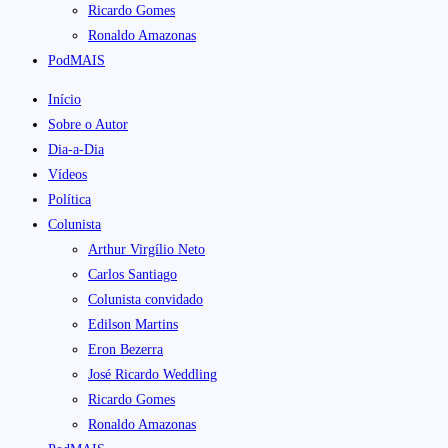
Ricardo Gomes
Ronaldo Amazonas
PodMAIS
Início
Sobre o Autor
Dia-a-Dia
Vídeos
Política
Colunista
Arthur Virgílio Neto
Carlos Santiago
Colunista convidado
Edilson Martins
Eron Bezerra
José Ricardo Weddling
Ricardo Gomes
Ronaldo Amazonas