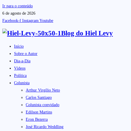
Ir para o conteúdo
6 de agosto de 2026
Facebook-f
Instagram
Youtube
Blog do
Hiel Levy
Início
Sobre o Autor
Dia-a-Dia
Vídeos
Política
Colunista
Arthur Virgílio Neto
Carlos Santiago
Colunista convidado
Edilson Martins
Eron Bezerra
José Ricardo Weddling