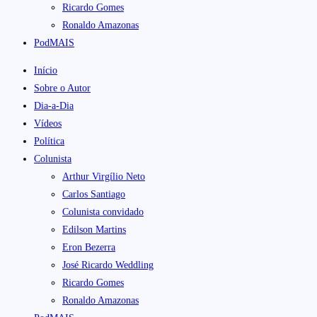
Ricardo Gomes
Ronaldo Amazonas
PodMAIS
Início
Sobre o Autor
Dia-a-Dia
Vídeos
Política
Colunista
Arthur Virgílio Neto
Carlos Santiago
Colunista convidado
Edilson Martins
Eron Bezerra
José Ricardo Weddling
Ricardo Gomes
Ronaldo Amazonas