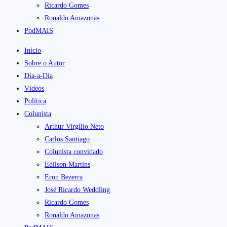
Ricardo Gomes
Ronaldo Amazonas
PodMAIS
Início
Sobre o Autor
Dia-a-Dia
Vídeos
Política
Colunista
Arthur Virgílio Neto
Carlos Santiago
Colunista convidado
Edilson Martins
Eron Bezerra
José Ricardo Weddling
Ricardo Gomes
Ronaldo Amazonas