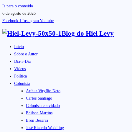
Ir para o conteúdo
6 de agosto de 2026
Facebook-f
Instagram
Youtube
Blog do
Hiel Levy
Início
Sobre o Autor
Dia-a-Dia
Vídeos
Política
Colunista
Arthur Virgílio Neto
Carlos Santiago
Colunista convidado
Edilson Martins
Eron Bezerra
José Ricardo Weddling