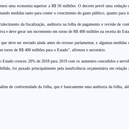
tivemos uma economia superior a R$ 50 milhões. O decreto prevê uma redução
mando medidas tanto para conter o crescimento do gasto público, quanto para in
ortalecimento da fiscalização, auditoria na folha de pagamento e revisão de con
tiva e deve gerar um incremento em torno de R$ 400 milhões na receita do Est
ue deve ser enviado ainda antes do recesso parlamentar, e algumas medidas d
m torno de R$ 400 milhões para o Estado”, afirmou o secretário.
o Estado cresceu 20% de 2018 para 2019 com os aumentos concedidos a servido
bilhão, foi puxado principalmente pela insuficiência orçamentária em relação à
lise de conformidade da folha, que é basicamente uma auditoria da folha, al