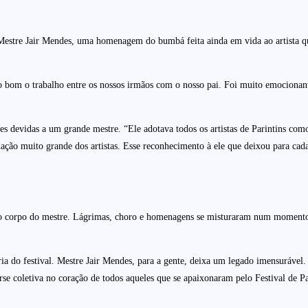
 Mestre Jair Mendes, uma homenagem do bumbá feita ainda em vida ao artista 
 bom o trabalho entre os nossos irmãos com o nosso pai. Foi muito emocionante
es devidas a um grande mestre. “Ele adotava todos os artistas de Parintins com
ção muito grande dos artistas. Esse reconhecimento à ele que deixou para cada
 corpo do mestre. Lágrimas, choro e homenagens se misturaram num momento d
 do festival. Mestre Jair Mendes, para a gente, deixa um legado imensurável. Ca
se coletiva no coração de todos aqueles que se apaixonaram pelo Festival de Pari