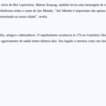
 é sócio do Boi Caprichoso, Mateus Assayag, também levou uma mensagem de con
Bumbódromo tenha o nome de Jair Mendes. “Jair Mendes é importante não apenas p
ternizado na nossa cidade”, revela.
ília, amigos e admiradores. O sepultamento aconteceu às 17h no Cemitério São 
agravamento de saúde nestes últimos dias. Seu legado o eterniza como um dos m