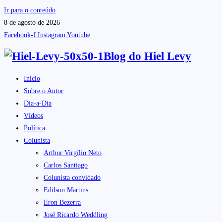
Ir para o conteúdo
8 de agosto de 2026
Facebook-f
Instagram
Youtube
Blog do
Hiel Levy
Início
Sobre o Autor
Dia-a-Dia
Vídeos
Política
Colunista
Arthur Virgílio Neto
Carlos Santiago
Colunista convidado
Edilson Martins
Eron Bezerra
José Ricardo Weddling