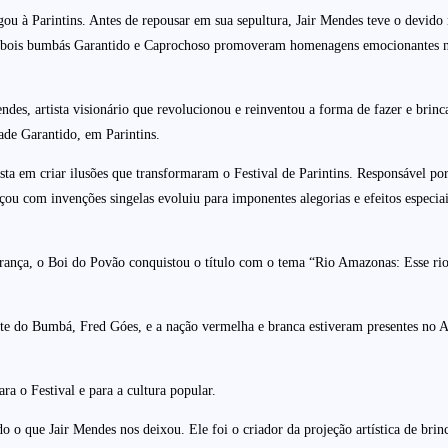
gou à Parintins. Antes de repousar em sua sepultura, Jair Mendes teve o devid
 Os bois bumbás Garantido e Caprochoso promoveram homenagens emocionantes no
des, artista visionário que revolucionou e reinventou a forma de fazer e brinc
de Garantido, em Parintins.
sta em criar ilusões que transformaram o Festival de Parintins. Responsável por
ou com invenções singelas evoluiu para imponentes alegorias e efeitos especiai
erança, o Boi do Povão conquistou o título com o tema “Rio Amazonas: Esse r
e do Bumbá, Fred Góes, e a nação vermelha e branca estiveram presentes no A
a o Festival e para a cultura popular.
o o que Jair Mendes nos deixou. Ele foi o criador da projeção artística de br