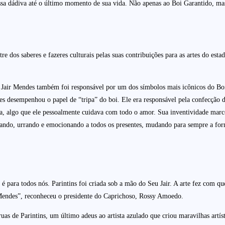
u essa dádiva até o último momento de sua vida. Não apenas ao Boi Garantido, m
os saberes e fazeres culturais pelas suas contribuições para as artes do est
Jair Mendes também foi responsável por um dos símbolos mais icônicos do Boi 
s desempenhou o papel de “tripa” do boi. Ele era responsável pela confecção d
, algo que ele pessoalmente cuidava com todo o amor. Sua inventividade marco
cando, urrando e emocionando a todos os presentes, mudando para sempre a for
 para todos nós. Parintins foi criada sob a mão do Seu Jair. A arte fez com qu
Mendes”, reconheceu o presidente do Caprichoso, Rossy Amoedo.
as de Parintins, um último adeus ao artista azulado que criou maravilhas artís