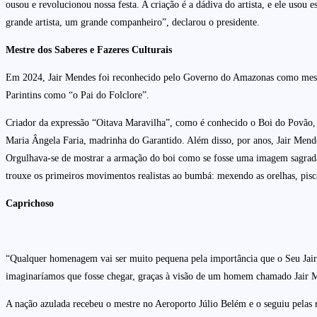
ousou e revolucionou nossa festa. A criação é a dádiva do artista, e ele uso
grande artista, um grande companheiro”, declarou o presidente.
Mestre dos Saberes e Fazeres Culturais
Em 2024, Jair Mendes foi reconhecido pelo Governo do Amazonas como mestre d
Parintins como “o Pai do Folclore”.
Criador da expressão “Oitava Maravilha”, como é conhecido o Boi do Povão, 
Maria Ângela Faria, madrinha do Garantido. Além disso, por anos, Jair Mende
Orgulhava-se de mostrar a armação do boi como se fosse uma imagem sagrada
trouxe os primeiros movimentos realistas ao bumbá: mexendo as orelhas, pis
Caprichoso
“Qualquer homenagem vai ser muito pequena pela importância que o Seu Jair é
imaginaríamos que fosse chegar, graças à visão de um homem chamado Jair 
A nação azulada recebeu o mestre no Aeroporto Júlio Belém e o seguiu pelas ru