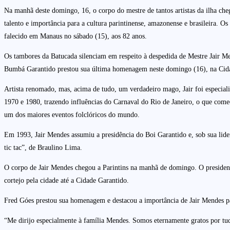
Na manhã deste domingo, 16, o corpo do mestre de tantos artistas da ilha che
talento e importância para a cultura parintinense, amazonense e brasileira.
falecido em Manaus no sábado (15), aos 82 anos.
Os tambores da Batucada silenciam em respeito à despedida de Mestre Jair Men
Bumbá Garantido prestou sua última homenagem neste domingo (16), na Cida
Artista renomado, mas, acima de tudo, um verdadeiro mago, Jair foi especiali
1970 e 1980, trazendo influências do Carnaval do Rio de Janeiro, o que começ
um dos maiores eventos folclóricos do mundo.
Em 1993, Jair Mendes assumiu a presidência do Boi Garantido e, sob sua lid
tic tac”, de Braulino Lima.
O corpo de Jair Mendes chegou a Parintins na manhã de domingo. O president
cortejo pela cidade até a Cidade Garantido.
Fred Góes prestou sua homenagem e destacou a importância de Jair Mendes par
“Me dirijo especialmente à família Mendes. Somos eternamente gratos por tud