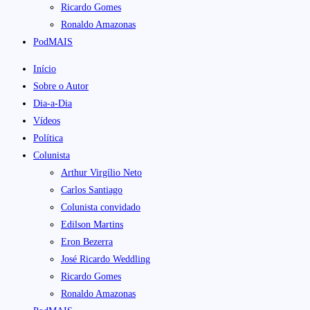
Ricardo Gomes
Ronaldo Amazonas
PodMAIS
Início
Sobre o Autor
Dia-a-Dia
Vídeos
Política
Colunista
Arthur Virgílio Neto
Carlos Santiago
Colunista convidado
Edilson Martins
Eron Bezerra
José Ricardo Weddling
Ricardo Gomes
Ronaldo Amazonas