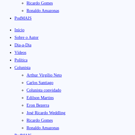
Ricardo Gomes
Ronaldo Amazonas
PodMAIS
Início
Sobre o Autor
Dia-a-Dia
Vídeos
Política
Colunista
Arthur Virgílio Neto
Carlos Santiago
Colunista convidado
Edilson Martins
Eron Bezerra
José Ricardo Weddling
Ricardo Gomes
Ronaldo Amazonas