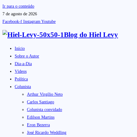
Ir para o conteúdo
7 de agosto de 2026
Facebook-f
Instagram
Youtube
Blog do
Hiel Levy
Início
Sobre o Autor
Dia-a-Dia
Vídeos
Política
Colunista
Arthur Virgílio Neto
Carlos Santiago
Colunista convidado
Edilson Martins
Eron Bezerra
José Ricardo Weddling