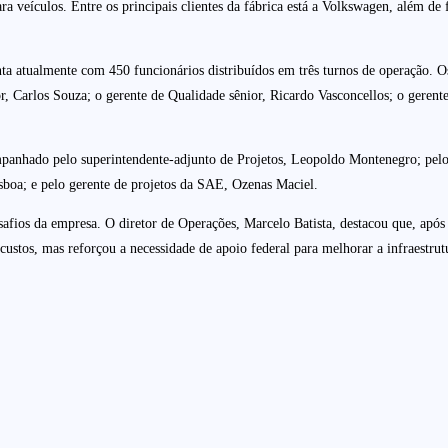
ara veículos. Entre os principais clientes da fábrica está a Volkswagen, além 
nta atualmente com 450 funcionários distribuídos em três turnos de operação. 
or, Carlos Souza; o gerente de Qualidade sênior, Ricardo Vasconcellos; o ger
mpanhado pelo superintendente-adjunto de Projetos, Leopoldo Montenegro; pelo
sboa; e pelo gerente de projetos da SAE, Ozenas Maciel.
safios da empresa. O diretor de Operações, Marcelo Batista, destacou que, após 
ustos, mas reforçou a necessidade de apoio federal para melhorar a infraestru