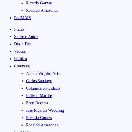
Ricardo Gomes
Ronaldo Amazonas
PodMAIS
Início
Sobre o Autor
Dia-a-Dia
Vídeos
Política
Colunista
Arthur Virgílio Neto
Carlos Santiago
Colunista convidado
Edilson Martins
Eron Bezerra
José Ricardo Weddling
Ricardo Gomes
Ronaldo Amazonas