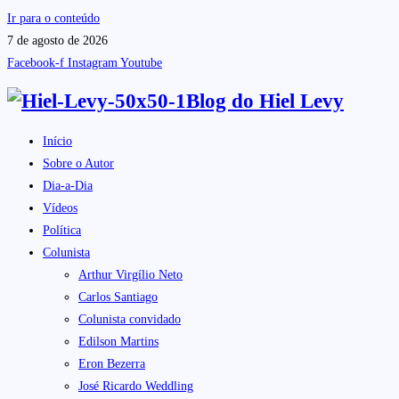
Ir para o conteúdo
7 de agosto de 2026
Facebook-f
Instagram
Youtube
Blog do
Hiel Levy
Início
Sobre o Autor
Dia-a-Dia
Vídeos
Política
Colunista
Arthur Virgílio Neto
Carlos Santiago
Colunista convidado
Edilson Martins
Eron Bezerra
José Ricardo Weddling