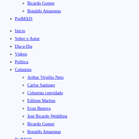
Ricardo Gomes
Ronaldo Amazonas
PodMAIS
Início
Sobre o Autor
Dia-a-Dia
Vídeos
Política
Colunista
Arthur Virgílio Neto
Carlos Santiago
Colunista convidado
Edilson Martins
Eron Bezerra
José Ricardo Weddling
Ricardo Gomes
Ronaldo Amazonas