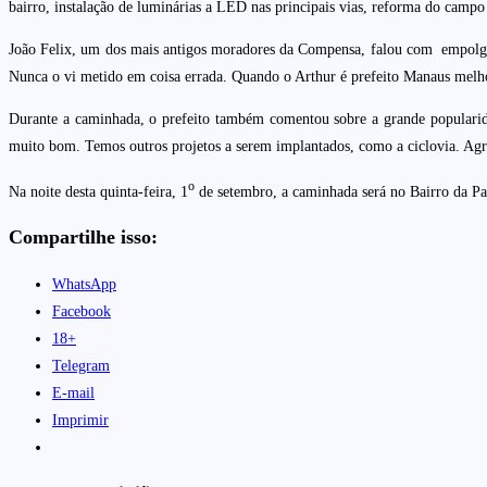
bairro, instalação de luminárias a LED nas principais vias, reforma do campo
João Felix, um dos mais antigos moradores da Compensa, falou com empolgaç
Nunca o vi metido em coisa errada. Quando o Arthur é prefeito Manaus melh
Durante a caminhada, o prefeito também comentou sobre a grande popularida
muito bom. Temos outros projetos a serem implantados, como a ciclovia. Agr
o
Na noite desta quinta-feira, 1
de setembro, a caminhada será no Bairro da Pa
Compartilhe isso:
WhatsApp
Facebook
18+
Telegram
E-mail
Imprimir