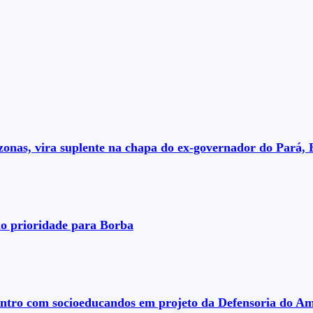
nas, vira suplente na chapa do ex-governador do Pará, 
o prioridade para Borba
ontro com socioeducandos em projeto da Defensoria do A