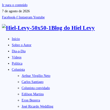
Ir para o conteúdo
7 de agosto de 2026
Facebook-f
Instagram
Youtube
Blog do
Hiel Levy
Início
Sobre o Autor
Dia-a-Dia
Vídeos
Política
Colunista
Arthur Virgílio Neto
Carlos Santiago
Colunista convidado
Edilson Martins
Eron Bezerra
José Ricardo Weddling