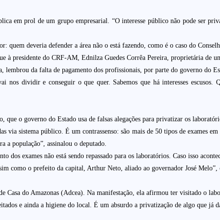
lica em prol de um grupo empresarial. “O interesse público não pode ser pr
.
da pior: quem deveria defender a área não o está fazendo, como é o caso do Co
egue à presidente do CRF-AM, Ednilza Guedes Corrêa Pereira, proprietária de um
 lembrou da falta de pagamento dos profissionais, por parte do governo do E
vai nos dividir e conseguir o que quer. Sabemos que há interesses escusos
o, que o governo do Estado usa de falsas alegações para privatizar os laboratóri
das via sistema público. É um contrassenso: são mais de 50 tipos de exames em
ra a população”, assinalou o deputado.
o dos exames não está sendo repassado para os laboratórios. Caso isso acontece
ssim como o prefeito da capital, Arthur Neto, aliado ao governador José Melo”,
e Casa do Amazonas (Adcea). Na manifestação, ela afirmou ter visitado o labor
itados e ainda a higiene do local. É um absurdo a privatização de algo que já d