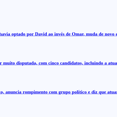
á havia optado por David ao invés de Omar, muda de novo 
r muito disputada, com cinco candidatos, incluindo a atual
to, anuncia rompimento com grupo político e diz que at