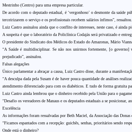
Mestrinho (Centro) para uma empresa particular.
De acordo com o deputado estadual, é ‘vergonhoso’ o desmonte da saúde púb
terceirizarem o serviço e os profissionais recebem salários ínfimos”, ressaltou
Luiz Castro assinalou ainda que o conflito de interesses, neste caso, é ain
A suspeita é que o laboratório da Policlínica Codajás será privatizado e entr
O presidente do Sindicato dos Médicos do Estado do Amazonas, Mário Vianna,
“A Saúde é multidisciplinar. Se não nos unirmos fortemente, [o governo] 
prejudicado”, assinalou.
Falsas alegações
Único parlamentar a abraçar a causa, Luiz Castro disse, durante a manifestaçã
“A desculpa dada pela Susam é de haver pouca quantidade de análises realiza
atendimento diferenciado para com os diabéticos. E tudo de forma gratuita pa
Luiz Castro ainda lembrou que o dinheiro recebido pela União para o pagament
“Desafio os vereadores de Manaus e os deputados estaduais a se posicionar, a
Excelência
As informações foram ressalvadas por Beth Maciel, da Associação das Donas d
“Ficamos espantados com a recepção: guichês, senhas, prioritários sendo respe
Onde está o dinheiro?