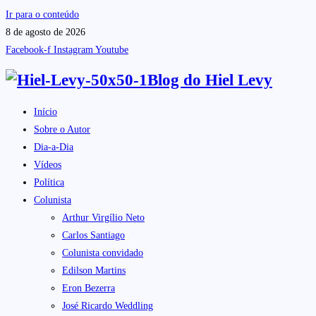
Ir para o conteúdo
8 de agosto de 2026
Facebook-f
Instagram
Youtube
Blog do
Hiel Levy
Início
Sobre o Autor
Dia-a-Dia
Vídeos
Política
Colunista
Arthur Virgílio Neto
Carlos Santiago
Colunista convidado
Edilson Martins
Eron Bezerra
José Ricardo Weddling