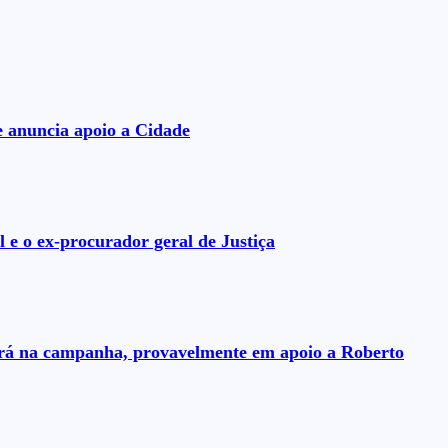
e anuncia apoio a Cidade
 e o ex-procurador geral de Justiça
uará na campanha, provavelmente em apoio a Roberto