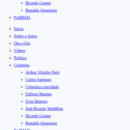
Ricardo Gomes
Ronaldo Amazonas
PodMAIS
Início
Sobre o Autor
Dia-a-Dia
Vídeos
Política
Colunista
Arthur Virgílio Neto
Carlos Santiago
Colunista convidado
Edilson Martins
Eron Bezerra
José Ricardo Weddling
Ricardo Gomes
Ronaldo Amazonas