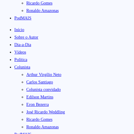
Ricardo Gomes
Ronaldo Amazonas
PodMAIS
Início
Sobre o Autor
Dia-a-Dia
Vídeos
Política
Colunista
Arthur Virgílio Neto
Carlos Santiago
Colunista convidado
Edilson Martins
Eron Bezerra
José Ricardo Weddling
Ricardo Gomes
Ronaldo Amazonas