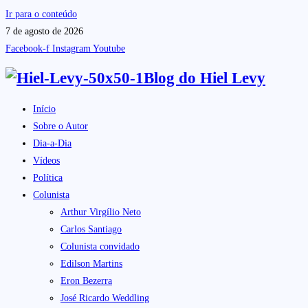
Ir para o conteúdo
7 de agosto de 2026
Facebook-f
Instagram
Youtube
Blog do
Hiel Levy
Início
Sobre o Autor
Dia-a-Dia
Vídeos
Política
Colunista
Arthur Virgílio Neto
Carlos Santiago
Colunista convidado
Edilson Martins
Eron Bezerra
José Ricardo Weddling