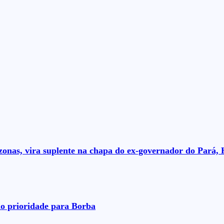
nas, vira suplente na chapa do ex-governador do Pará, 
o prioridade para Borba