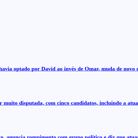
á havia optado por David ao invés de Omar, muda de novo 
r muito disputada, com cinco candidatos, incluindo a atual
to, anuncia rompimento com grupo político e diz que at