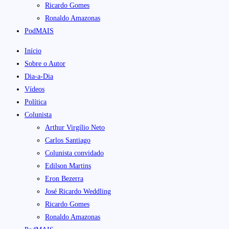
Ricardo Gomes
Ronaldo Amazonas
PodMAIS
Início
Sobre o Autor
Dia-a-Dia
Vídeos
Política
Colunista
Arthur Virgílio Neto
Carlos Santiago
Colunista convidado
Edilson Martins
Eron Bezerra
José Ricardo Weddling
Ricardo Gomes
Ronaldo Amazonas