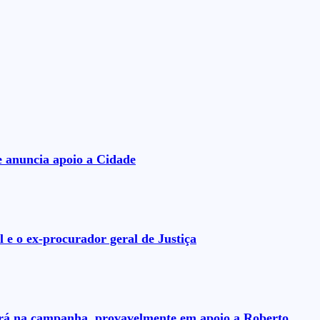
e anuncia apoio a Cidade
 e o ex-procurador geral de Justiça
uará na campanha, provavelmente em apoio a Roberto