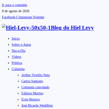
Ir para o conteúdo
8 de agosto de 2026
Facebook-f
Instagram
Youtube
Blog do
Hiel Levy
Início
Sobre o Autor
Dia-a-Dia
Vídeos
Política
Colunista
Arthur Virgílio Neto
Carlos Santiago
Colunista convidado
Edilson Martins
Eron Bezerra
José Ricardo Weddling