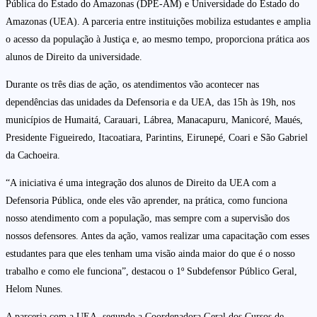
Pública do Estado do Amazonas (DPE-AM) e Universidade do Estado do
Amazonas (UEA). A parceria entre instituições mobiliza estudantes e amplia
o acesso da população à Justiça e, ao mesmo tempo, proporciona prática aos
alunos de Direito da universidade.
Durante os três dias de ação, os atendimentos vão acontecer nas
dependências das unidades da Defensoria e da UEA, das 15h às 19h, nos
municípios de Humaitá, Carauari, Lábrea, Manacapuru, Manicoré, Maués,
Presidente Figueiredo, Itacoatiara, Parintins, Eirunepé, Coari e São Gabriel
da Cachoeira.
“A iniciativa é uma integração dos alunos de Direito da UEA com a
Defensoria Pública, onde eles vão aprender, na prática, como funciona
nosso atendimento com a população, mas sempre com a supervisão dos
nossos defensores. Antes da ação, vamos realizar uma capacitação com esses
estudantes para que eles tenham uma visão ainda maior do que é o nosso
trabalho e como ele funciona”, destacou o 1º Subdefensor Público Geral,
Helom Nunes.
A parceria com a UEA, segundo a Coordenadora Geral dos Cursos de