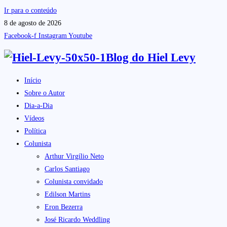
Ir para o conteúdo
8 de agosto de 2026
Facebook-f
Instagram
Youtube
Blog do
Hiel Levy
Início
Sobre o Autor
Dia-a-Dia
Vídeos
Política
Colunista
Arthur Virgílio Neto
Carlos Santiago
Colunista convidado
Edilson Martins
Eron Bezerra
José Ricardo Weddling