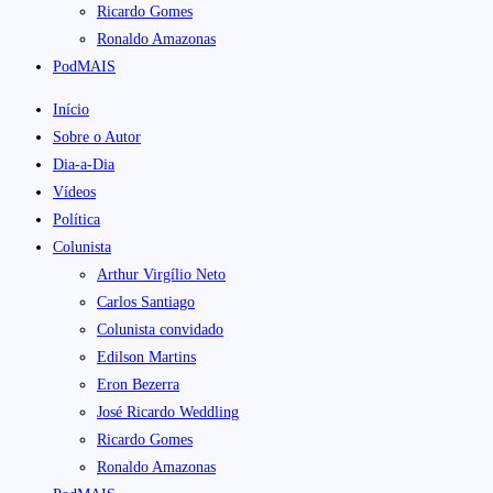
Ricardo Gomes
Ronaldo Amazonas
PodMAIS
Início
Sobre o Autor
Dia-a-Dia
Vídeos
Política
Colunista
Arthur Virgílio Neto
Carlos Santiago
Colunista convidado
Edilson Martins
Eron Bezerra
José Ricardo Weddling
Ricardo Gomes
Ronaldo Amazonas