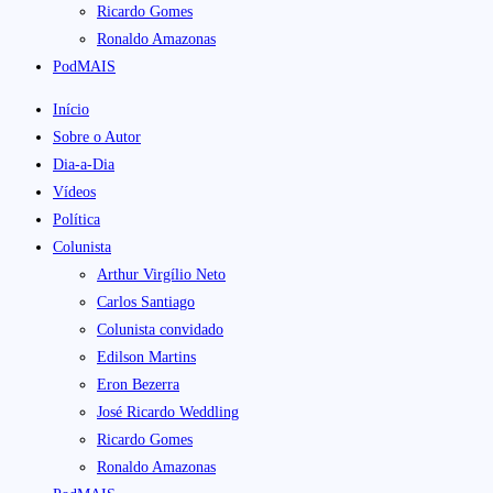
Ricardo Gomes
Ronaldo Amazonas
PodMAIS
Início
Sobre o Autor
Dia-a-Dia
Vídeos
Política
Colunista
Arthur Virgílio Neto
Carlos Santiago
Colunista convidado
Edilson Martins
Eron Bezerra
José Ricardo Weddling
Ricardo Gomes
Ronaldo Amazonas