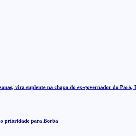
nas, vira suplente na chapa do ex-governador do Pará, 
o prioridade para Borba