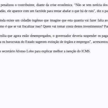
enalizou o contribuinte, diante da crise econômica. “Não se tem notícia dos 
dão, ele aparece com um factóide para tentar abafar o que há de ruis”, diz o pa
inda existe um cidadão ingênuo que imagine que esta quantia vai fazer falta a
mo é que se vai fiscalizar isso? Quem vai tomar conta destes investimentos? Pa
família que agora estão desempregados, o governador deveria suspender os pa
ora os burocratas do Estado sugerem extinção de órgãos e empregos”, acrescento
do secretário Afonso Lobo para explicar melhor a isenção do ICMS.