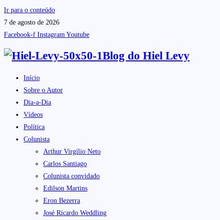
Ir para o conteúdo
7 de agosto de 2026
Facebook-f
Instagram
Youtube
Blog do
Hiel Levy
Início
Sobre o Autor
Dia-a-Dia
Vídeos
Política
Colunista
Arthur Virgílio Neto
Carlos Santiago
Colunista convidado
Edilson Martins
Eron Bezerra
José Ricardo Weddling