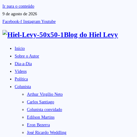
Ir para o conteúdo
9 de agosto de 2026
Facebook-f
Instagram
Youtube
Blog do
Hiel Levy
Início
Sobre o Autor
Dia-a-Dia
Vídeos
Política
Colunista
Arthur Virgílio Neto
Carlos Santiago
Colunista convidado
Edilson Martins
Eron Bezerra
José Ricardo Weddling