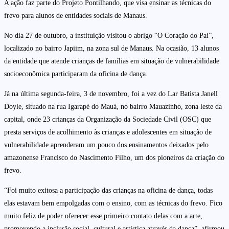
A ação faz parte do Projeto Pontilhando, que visa ensinar as técnicas do
frevo para alunos de entidades sociais de Manaus.
No dia 27 de outubro, a instituição visitou o abrigo “O Coração do Pai”,
localizado no bairro Japiim, na zona sul de Manaus. Na ocasião, 13 alunos
da entidade que atende crianças de famílias em situação de vulnerabilidade
socioeconômica participaram da oficina de dança.
Já na última segunda-feira, 3 de novembro, foi a vez do Lar Batista Janell
Doyle, situado na rua Igarapé do Mauá, no bairro Mauazinho, zona leste da
capital, onde 23 crianças da Organização da Sociedade Civil (OSC) que
presta serviços de acolhimento às crianças e adolescentes em situação de
vulnerabilidade aprenderam um pouco dos ensinamentos deixados pelo
amazonense Francisco do Nascimento Filho, um dos pioneiros da criação do
frevo.
“Foi muito exitosa a participação das crianças na oficina de dança, todas
elas estavam bem empolgadas com o ensino, com as técnicas do frevo. Fico
muito feliz de poder oferecer esse primeiro contato delas com a arte,
promovendo a inclusão social, cultural e artística através da dança”, afirmou