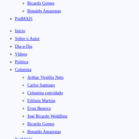
Ricardo Gomes
Ronaldo Amazonas
PodMAIS
Início
Sobre o Autor
Dia-a-Dia
Vídeos
Política
Colunista
Arthur Virgílio Neto
Carlos Santiago
Colunista convidado
Edilson Martins
Eron Bezerra
José Ricardo Weddling
Ricardo Gomes
Ronaldo Amazonas