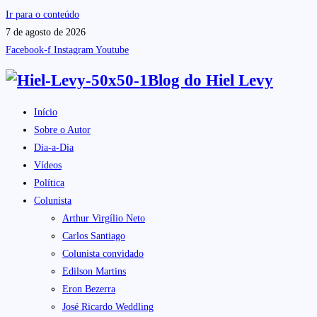
Ir para o conteúdo
7 de agosto de 2026
Facebook-f
Instagram
Youtube
Blog do
Hiel Levy
Início
Sobre o Autor
Dia-a-Dia
Vídeos
Política
Colunista
Arthur Virgílio Neto
Carlos Santiago
Colunista convidado
Edilson Martins
Eron Bezerra
José Ricardo Weddling