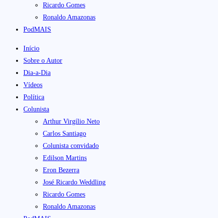
Ricardo Gomes
Ronaldo Amazonas
PodMAIS
Início
Sobre o Autor
Dia-a-Dia
Vídeos
Política
Colunista
Arthur Virgílio Neto
Carlos Santiago
Colunista convidado
Edilson Martins
Eron Bezerra
José Ricardo Weddling
Ricardo Gomes
Ronaldo Amazonas