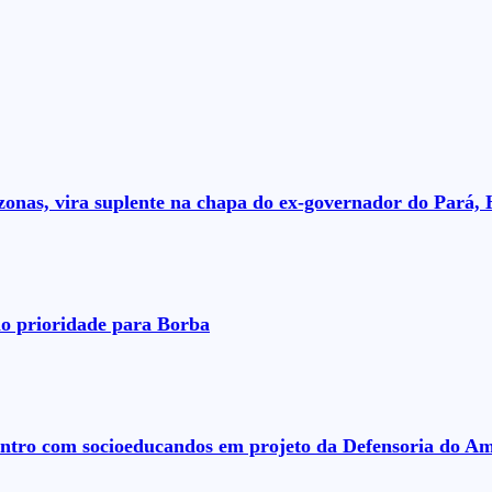
nas, vira suplente na chapa do ex-governador do Pará, 
o prioridade para Borba
ontro com socioeducandos em projeto da Defensoria do A