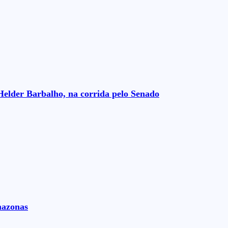
Helder Barbalho, na corrida pelo Senado
mazonas