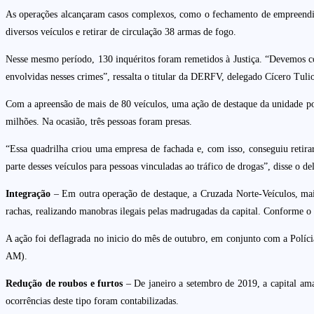
As operações alcançaram casos complexos, como o fechamento de empreendime
diversos veículos e retirar de circulação 38 armas de fogo.
Nesse mesmo período, 130 inquéritos foram remetidos à Justiça. “Devemos cont
envolvidas nesses crimes”, ressalta o titular da DERFV, delegado Cícero Tuli
Com a apreensão de mais de 80 veículos, uma ação de destaque da unidade pol
milhões. Na ocasião, três pessoas foram presas.
“Essa quadrilha criou uma empresa de fachada e, com isso, conseguiu retir
parte desses veículos para pessoas vinculadas ao tráfico de drogas”, disse o de
Integração
– Em outra operação de destaque, a Cruzada Norte-Veículos, mais
rachas, realizando manobras ilegais pelas madrugadas da capital. Conforme o d
A ação foi deflagrada no inicio do mês de outubro, em conjunto com a Políc
AM).
Redução de roubos e furtos
– De janeiro a setembro de 2019, a capital am
ocorrências deste tipo foram contabilizadas.