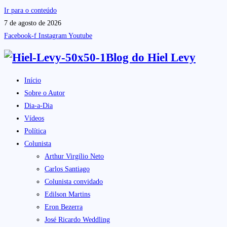
Ir para o conteúdo
7 de agosto de 2026
Facebook-f
Instagram
Youtube
Blog do
Hiel Levy
Início
Sobre o Autor
Dia-a-Dia
Vídeos
Política
Colunista
Arthur Virgílio Neto
Carlos Santiago
Colunista convidado
Edilson Martins
Eron Bezerra
José Ricardo Weddling