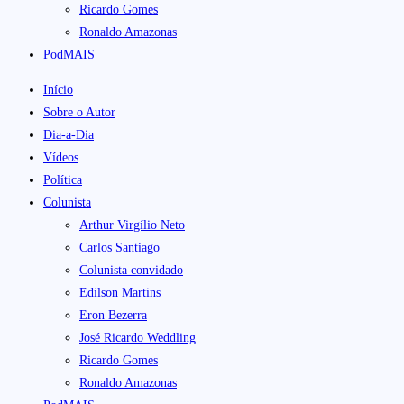
Ricardo Gomes
Ronaldo Amazonas
PodMAIS
Início
Sobre o Autor
Dia-a-Dia
Vídeos
Política
Colunista
Arthur Virgílio Neto
Carlos Santiago
Colunista convidado
Edilson Martins
Eron Bezerra
José Ricardo Weddling
Ricardo Gomes
Ronaldo Amazonas