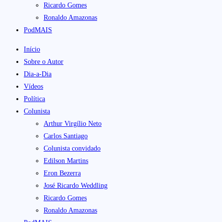
Ricardo Gomes
Ronaldo Amazonas
PodMAIS
Início
Sobre o Autor
Dia-a-Dia
Vídeos
Política
Colunista
Arthur Virgílio Neto
Carlos Santiago
Colunista convidado
Edilson Martins
Eron Bezerra
José Ricardo Weddling
Ricardo Gomes
Ronaldo Amazonas