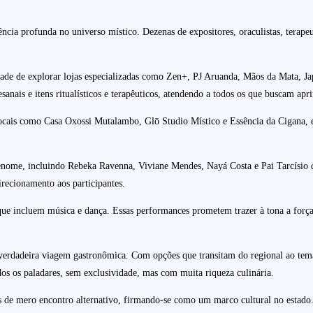
cia profunda no universo místico. Dezenas de expositores, oraculistas, terape
idade de explorar lojas especializadas como Zen+, PJ Aruanda, Mãos da Mata, 
sanais e itens ritualísticos e terapêuticos, atendendo a todos os que buscam apr
locais como Casa Oxossi Mutalambo, Glō Studio Místico e Essência da Cigana, ex
 renome, incluindo Rebeka Ravenna, Viviane Mendes, Nayá Costa e Pai Tarcísio de
direcionamento aos participantes.
e incluem música e dança. Essas performances prometem trazer à tona a força e
verdadeira viagem gastronômica. Com opções que transitam do regional ao temá
dos os paladares, sem exclusividade, mas com muita riqueza culinária.
us de mero encontro alternativo, firmando-se como um marco cultural no estado.