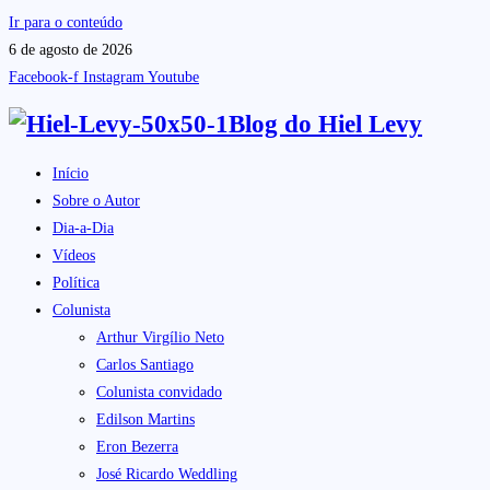
Ir para o conteúdo
6 de agosto de 2026
Facebook-f
Instagram
Youtube
Blog do
Hiel Levy
Início
Sobre o Autor
Dia-a-Dia
Vídeos
Política
Colunista
Arthur Virgílio Neto
Carlos Santiago
Colunista convidado
Edilson Martins
Eron Bezerra
José Ricardo Weddling