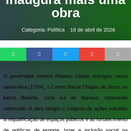
obra
Categoria:
Política
18 de abril de 2026
O governador interino Roberto Cidade entregou, nesta
sexta-feira (17/04), o Centro Social Chapéu de Zinco, no
bairro Betânia, zona sul de Manaus, totalmente
reformado. A obra integra o conjunto de ações voltadas
à requalificação de espaços públicos e ao fortalecimento
de políticas de esporte, lazer e inclusão social na