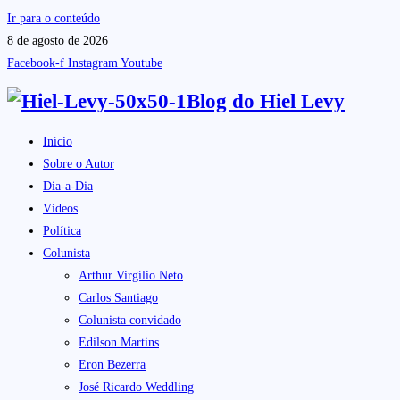
Ir para o conteúdo
8 de agosto de 2026
Facebook-f
Instagram
Youtube
Blog do
Hiel Levy
Início
Sobre o Autor
Dia-a-Dia
Vídeos
Política
Colunista
Arthur Virgílio Neto
Carlos Santiago
Colunista convidado
Edilson Martins
Eron Bezerra
José Ricardo Weddling