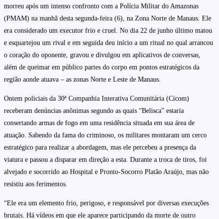
morreu após um intenso confronto com a Polícia Militar do Amazonas
(PMAM) na manhã desta segunda-feira (6), na Zona Norte de Manaus. Ele
era considerado um executor frio e cruel. No dia 22 de junho último matou
e esquartejou um rival e em seguida deu início a um ritual no qual arrancou
o coração do oponente, gravou e divulgou em aplicativos de conversas,
além de queimar em público partes do corpo em pontos estratégicos da
região aonde atuava – as zonas Norte e Leste de Manaus.
Ontem policiais da 30ª Companhia Interativa Comunitária (Cicom)
receberam denúncias anônimas segundo as quais “Belisca” estaria
consertando armas de fogo em uma residência situada em sua área de
atuação. Sabendo da fama do criminoso, os militares montaram um cerco
estratégico para realizar a abordagem, mas ele percebeu a presença da
viatura e passou a disparar em direção a esta. Durante a troca de tiros, foi
alvejado e socorrido ao Hospital e Pronto-Socorro Platão Araújo, mas não
resistiu aos ferimentos.
“Ele era um elemento frio, perigoso, e responsável por diversas execuções
brutais. Há vídeos em que ele aparece participando da morte de outro