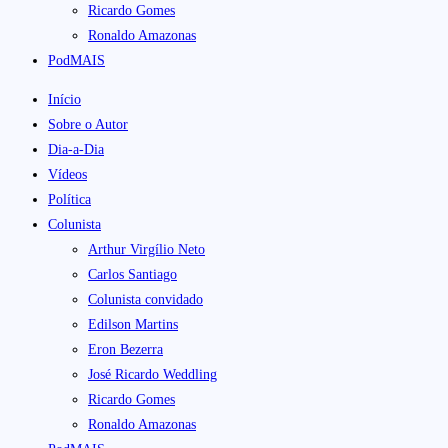
Ricardo Gomes
Ronaldo Amazonas
PodMAIS
Início
Sobre o Autor
Dia-a-Dia
Vídeos
Política
Colunista
Arthur Virgílio Neto
Carlos Santiago
Colunista convidado
Edilson Martins
Eron Bezerra
José Ricardo Weddling
Ricardo Gomes
Ronaldo Amazonas