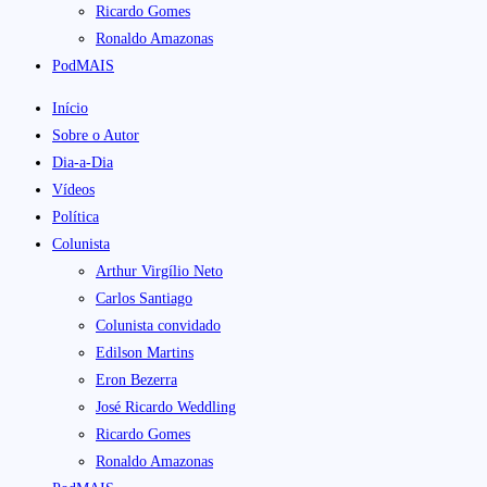
Ricardo Gomes
Ronaldo Amazonas
PodMAIS
Início
Sobre o Autor
Dia-a-Dia
Vídeos
Política
Colunista
Arthur Virgílio Neto
Carlos Santiago
Colunista convidado
Edilson Martins
Eron Bezerra
José Ricardo Weddling
Ricardo Gomes
Ronaldo Amazonas