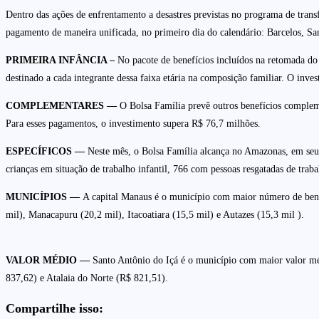
Dentro das ações de enfrentamento a desastres previstas no programa de tran
pagamento de maneira unificada, no primeiro dia do calendário: Barcelos, Sa
PRIMEIRA INFÂNCIA –
No pacote de benefícios incluídos na retomada do
destinado a cada integrante dessa faixa etária na composição familiar. O inve
COMPLEMENTARES —
O Bolsa Família prevê outros benefícios complemen
Para esses pagamentos, o investimento supera R$ 76,7 milhões.
ESPECÍFICOS —
Neste mês, o Bolsa Família alcança no Amazonas, em seu g
crianças em situação de trabalho infantil, 766 com pessoas resgatadas de trab
MUNICÍPIOS —
A capital Manaus é o município com maior número de benef
mil), Manacapuru (20,2 mil), Itacoatiara (15,5 mil) e Autazes (15,3 mil ).
VALOR MÉDIO —
Santo Antônio do Içá é o município com maior valor mé
837,62) e Atalaia do Norte (R$ 821,51).
Compartilhe isso: