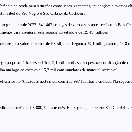
sferência de renda para situações como secas, enchentes, inundações e eventos
nta Isabel do Rio Negro e São Gabriel da Cachoeira.
 programa desde 2023, 341.462 crianças de zero a seis anos recebem o Benefíci
stimento para assegurar esse repasse no estado é de R$ 49 milhões.
tares, no valor adicional de R$ 50, que chegam a 29,1 mil gestantes, 13,8 mil 
rupo prioritário e específico, 3,1 mil famílias com pessoas em situação de r
alho análogo ao escravo e 15,3 mil com catadores de material reciclável.
iciários no Amazonas neste mês, com 253.997 famílias atendidas. Na sequência
dio de benefício: R$ 880,22 neste mês. Em seguida, aparecem São Gabriel da 