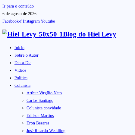
Ir para o conteúdo
6 de agosto de 2026
Facebook-f
Instagram
Youtube
Blog do
Hiel Levy
Início
Sobre o Autor
Dia-a-Dia
Vídeos
Política
Colunista
Arthur Virgílio Neto
Carlos Santiago
Colunista convidado
Edilson Martins
Eron Bezerra
José Ricardo Weddling