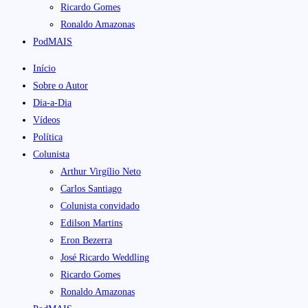
Ricardo Gomes
Ronaldo Amazonas
PodMAIS
Início
Sobre o Autor
Dia-a-Dia
Vídeos
Política
Colunista
Arthur Virgílio Neto
Carlos Santiago
Colunista convidado
Edilson Martins
Eron Bezerra
José Ricardo Weddling
Ricardo Gomes
Ronaldo Amazonas