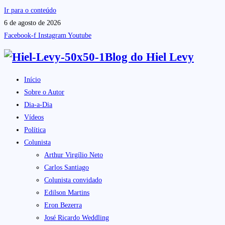
Ir para o conteúdo
6 de agosto de 2026
Facebook-f
Instagram
Youtube
Blog do
Hiel Levy
Início
Sobre o Autor
Dia-a-Dia
Vídeos
Política
Colunista
Arthur Virgílio Neto
Carlos Santiago
Colunista convidado
Edilson Martins
Eron Bezerra
José Ricardo Weddling