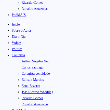
Ricardo Gomes
Ronaldo Amazonas
PodMAIS
Início
Sobre o Autor
Dia-a-Dia
Vídeos
Política
Colunista
Arthur Virgílio Neto
Carlos Santiago
Colunista convidado
Edilson Martins
Eron Bezerra
José Ricardo Weddling
Ricardo Gomes
Ronaldo Amazonas