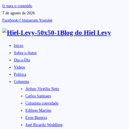
Ir para o conteúdo
7 de agosto de 2026
Facebook-f
Instagram
Youtube
Blog do
Hiel Levy
Início
Sobre o Autor
Dia-a-Dia
Vídeos
Política
Colunista
Arthur Virgílio Neto
Carlos Santiago
Colunista convidado
Edilson Martins
Eron Bezerra
José Ricardo Weddling