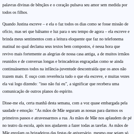
palavras divinas de bênçãos e o coração pulsava seu amor sem medida por
todos os filhos.
Quando Justina escreve – e ela o faz todos os dias como se fosse missão de
ofício, mas sei que bálsamo e luz para o seu tempo de agora – ela escreve e
brinda meus sentimentos com a leitura eloquente que faz no telefonema
matinal no qual declama seus textos bem compostos, é nessa hora que
revivo mais fortemente as alegrias de nossa casa antiga, a de muitos irmãos
reunidos e de conversas longas e brincadeiras engraçadas como se ainda
continuássemos todos na infância-juventude descontraída que os anos não
trazem mais. E ouço com reverência tudo o que ela escreve, e muitas vezes
ela vai logo dizendo: “isso não fui eu”, a significar que recebera uma
comunicação de outros planos do espírito.
Disse-me ela, certa manhã desta semana, com a voz quase embargada pela
saudade e emoção: “As mãos de Mãe seguram as nossas para darmos os
primeiros passos e atravessarmos a rua. As mãos de Mãe nos aplaudem de pé
no teatro da escola, após nos ajudarem a fazer todas as tarefas. As mãos de
Mãe enrolam os brigadeiros das festas de aniversário, mesmo que sejam só