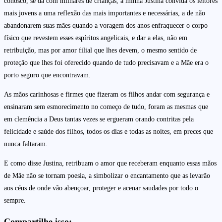
conosco, se dá com milhares de crianças, a minha Justina convida os leitores
mais jovens a uma reflexão das mais importantes e necessárias, a de não
abandonarem suas mães quando a voragem dos anos enfraquecer o corpo
físico que revestem esses espíritos angelicais, e dar a elas, não em
retribuição, mas por amor filial que lhes devem, o mesmo sentido de
proteção que lhes foi oferecido quando de tudo precisavam e a Mãe era o
porto seguro que encontravam.
As mãos carinhosas e firmes que fizeram os filhos andar com segurança e
ensinaram sem esmorecimento no começo de tudo, foram as mesmas que
em clemência a Deus tantas vezes se ergueram orando contritas pela
felicidade e saúde dos filhos, todos os dias e todas as noites, em preces que
nunca faltaram.
E como disse Justina, retribuam o amor que receberam enquanto essas mãos
de Mãe não se tornam poesia, a simbolizar o encantamento que as levarão
aos céus de onde vão abençoar, proteger e acenar saudades por todo o
sempre.
Compartilhe isso: