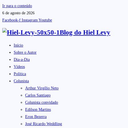
Ir para o conteúdo
6 de agosto de 2026
Facebook-f
Instagram
Youtube
Blog do
Hiel Levy
Início
Sobre o Autor
Dia-a-Dia
Vídeos
Política
Colunista
Arthur Virgílio Neto
Carlos Santiago
Colunista convidado
Edilson Martins
Eron Bezerra
José Ricardo Weddling