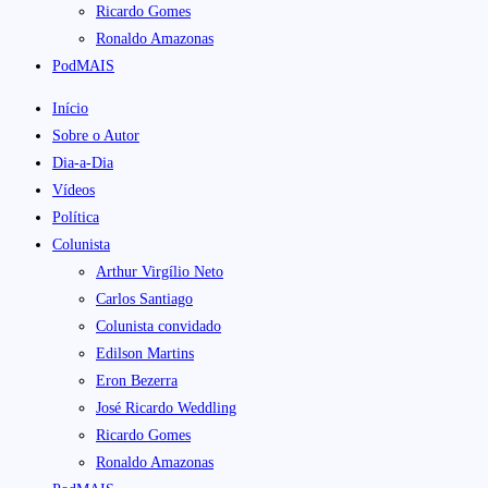
Ricardo Gomes
Ronaldo Amazonas
PodMAIS
Início
Sobre o Autor
Dia-a-Dia
Vídeos
Política
Colunista
Arthur Virgílio Neto
Carlos Santiago
Colunista convidado
Edilson Martins
Eron Bezerra
José Ricardo Weddling
Ricardo Gomes
Ronaldo Amazonas