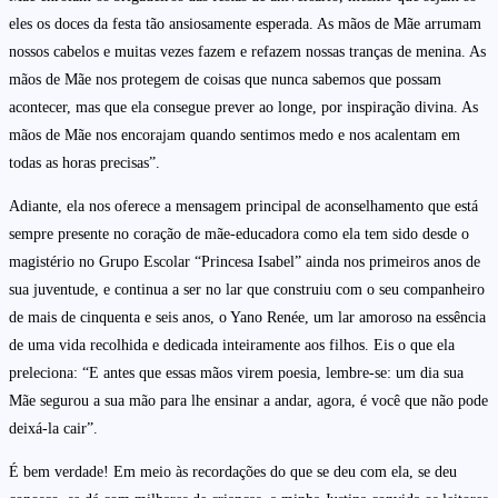
eles os doces da festa tão ansiosamente esperada. As mãos de Mãe arrumam
nossos cabelos e muitas vezes fazem e refazem nossas tranças de menina. As
mãos de Mãe nos protegem de coisas que nunca sabemos que possam
acontecer, mas que ela consegue prever ao longe, por inspiração divina. As
mãos de Mãe nos encorajam quando sentimos medo e nos acalentam em
todas as horas precisas”.
Adiante, ela nos oferece a mensagem principal de aconselhamento que está
sempre presente no coração de mãe-educadora como ela tem sido desde o
magistério no Grupo Escolar “Princesa Isabel” ainda nos primeiros anos de
sua juventude, e continua a ser no lar que construiu com o seu companheiro
de mais de cinquenta e seis anos, o Yano Renée, um lar amoroso na essência
de uma vida recolhida e dedicada inteiramente aos filhos. Eis o que ela
preleciona: “E antes que essas mãos virem poesia, lembre-se: um dia sua
Mãe segurou a sua mão para lhe ensinar a andar, agora, é você que não pode
deixá-la cair”.
É bem verdade! Em meio às recordações do que se deu com ela, se deu