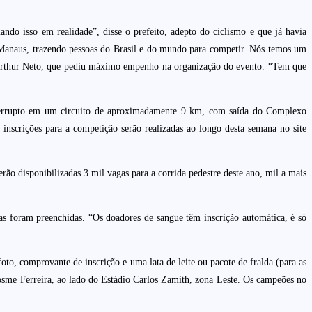
ndo isso em realidade”, disse o prefeito, adepto do ciclismo e que já havia
de Manaus, trazendo pessoas do Brasil e do mundo para competir. Nós temos um
ou Arthur Neto, que pediu máximo empenho na organização do evento. “Tem que
interrupto em um circuito de aproximadamente 9 km, com saída do Complexo
 inscrições para a competição serão realizadas ao longo desta semana no site
erão disponibilizadas 3 mil vagas para a corrida pedestre deste ano, mil a mais
s foram preenchidas. “Os doadores de sangue têm inscrição automática, é só
to, comprovante de inscrição e uma lata de leite ou pacote de fralda (para as
Cosme Ferreira, ao lado do Estádio Carlos Zamith, zona Leste. Os campeões no