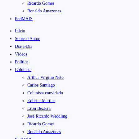
Ricardo Gomes
Ronaldo Amazonas
PodMAIS
Início
Sobre o Autor
Dia-a-Dia
Vídeos
Política
Colunista
Arthur Virgílio Neto
Carlos Santiago
Colunista convidado
Edilson Martins
Eron Bezerra
José Ricardo Weddling
Ricardo Gomes
Ronaldo Amazonas