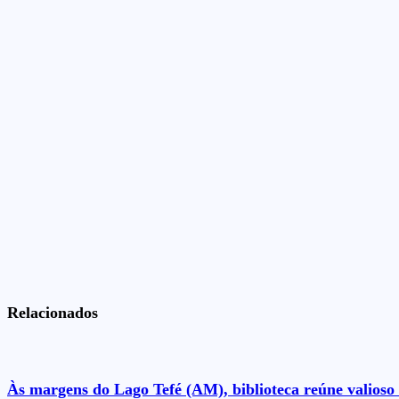
Relacionados
Às margens do Lago Tefé (AM), biblioteca reúne valioso 