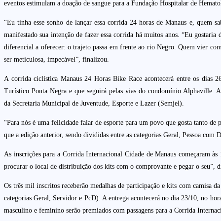
eventos estimulam a doação de sangue para a Fundação Hospitalar de Hema
“Eu tinha esse sonho de lançar essa corrida 24 horas de Manaus e, quem sab
manifestado sua intenção de fazer essa corrida há muitos anos. “Eu gostaria
diferencial a oferecer: o trajeto passa em frente ao rio Negro. Quem vier 
ser meticulosa, impecável”, finalizou.
A corrida ciclística Manaus 24 Horas Bike Race acontecerá entre os dias
Turístico Ponta Negra e que seguirá pelas vias do condomínio Alphaville. A 
da Secretaria Municipal de Juventude, Esporte e Lazer (Semjel).
“Para nós é uma felicidade falar de esporte para um povo que gosta tanto de pr
que a edição anterior, sendo divididas entre as categorias Geral, Pessoa com 
As inscrições para a Corrida Internacional Cidade de Manaus começaram às 
procurar o local de distribuição dos kits com o comprovante e pegar o seu”, di
Os três mil inscritos receberão medalhas de participação e kits com camisa d
categorias Geral, Servidor e PcD). A entrega acontecerá no dia 23/10, no ho
masculino e feminino serão premiados com passagens para a Corrida Internac