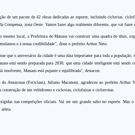
ão de um pacote de 42 obras dedicadas ao esporte, incluindo ciclovias, ciclof
 Compensa, zona Oeste. Vamos fazer algo realmente diferente, que vai fazer d
mesmo local, a Prefeitura de Manaus vai construir uma quadra de tênis, exper
mulamos e à nossa credibilidade”, disse o prefeito Arthur Neto.
isse que o aniversário da cidade é uma data importante para toda a população, 
anaus está sendo preparada para 2030, que uma cidade inteligente está sendo 
á insolvente, Manaus está pujante e equilibrada”, destacou.
o do Amazonas (Feciclam), Juliano Macanoni, agradeceu ao prefeito Arthur Ne
onstrução de um velódromo e ciclovias, ciclofaixas e ciclorrotas.
gidas nas competições oficiais. Vai ser um grande salto no esporte. Mas o 
 atleta.