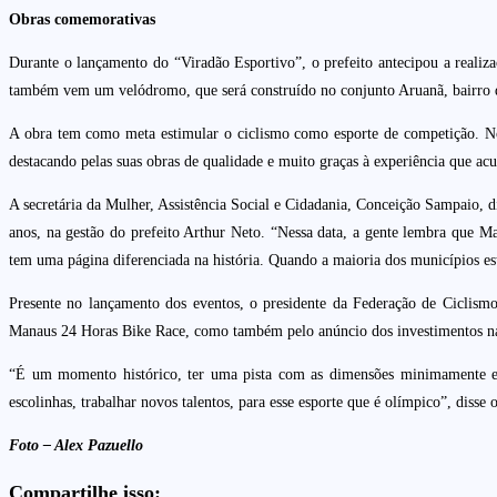
Obras comemorativas
Durante o lançamento do “Viradão Esportivo”, o prefeito antecipou a realizaç
também vem um velódromo, que será construído no conjunto Aruanã, bairro da
A obra tem como meta estimular o ciclismo como esporte de competição. No 
destacando pelas suas obras de qualidade e muito graças à experiência que acu
A secretária da Mulher, Assistência Social e Cidadania, Conceição Sampaio, d
anos, na gestão do prefeito Arthur Neto. “Nessa data, a gente lembra que M
tem uma página diferenciada na história. Quando a maioria dos municípios est
Presente no lançamento dos eventos, o presidente da Federação de Ciclism
Manaus 24 Horas Bike Race, como também pelo anúncio dos investimentos na c
“É um momento histórico, ter uma pista com as dimensões minimamente exi
escolinhas, trabalhar novos talentos, para esse esporte que é olímpico”, disse o
Foto – Alex Pazuello
Compartilhe isso: