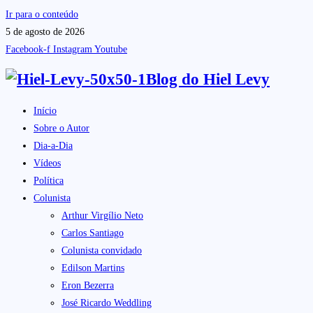
Ir para o conteúdo
5 de agosto de 2026
Facebook-f
Instagram
Youtube
Blog do
Hiel Levy
Início
Sobre o Autor
Dia-a-Dia
Vídeos
Política
Colunista
Arthur Virgílio Neto
Carlos Santiago
Colunista convidado
Edilson Martins
Eron Bezerra
José Ricardo Weddling