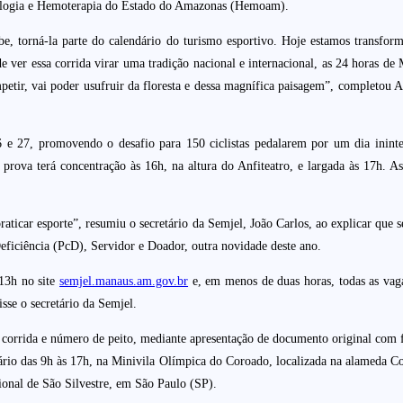
tologia e Hemoterapia do Estado do Amazonas (Hemoam).
e, torná-la parte do calendário do turismo esportivo. Hoje estamos transforma
 de ver essa corrida virar uma tradição nacional e internacional, as 24 horas 
competir, vai poder usufruir da floresta e dessa magnífica paisagem”, complet
 26 e 27, promovendo o desafio para 150 ciclistas pedalarem por um dia in
prova terá concentração às 16h, na altura do Anfiteatro, e largada às 17h. As
aticar esporte”, resumiu o secretário da Semjel, João Carlos, ao explicar que s
Deficiência (PcD), Servidor e Doador, outra novidade deste ano.
13h no site
semjel.manaus.am.gov.br
e, em menos de duas horas, todas as vaga
sse o secretário da Semjel.
a corrida e número de peito, mediante apresentação de documento original com fo
rário das 9h às 17h, na Minivila Olímpica do Coroado, localizada na alameda 
ional de São Silvestre, em São Paulo (SP).