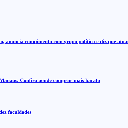
to, anuncia rompimento com grupo político e diz que at
m Manaus. Confira aonde comprar mais barato
dez faculdades