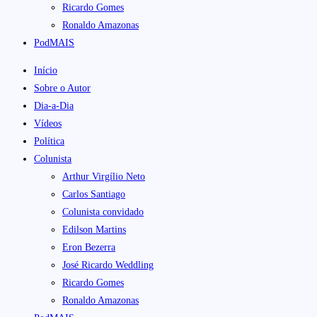
Ricardo Gomes
Ronaldo Amazonas
PodMAIS
Início
Sobre o Autor
Dia-a-Dia
Vídeos
Política
Colunista
Arthur Virgílio Neto
Carlos Santiago
Colunista convidado
Edilson Martins
Eron Bezerra
José Ricardo Weddling
Ricardo Gomes
Ronaldo Amazonas