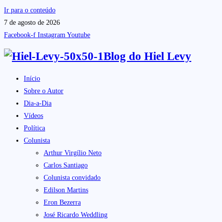
Ir para o conteúdo
7 de agosto de 2026
Facebook-f
Instagram
Youtube
Blog do
Hiel Levy
Início
Sobre o Autor
Dia-a-Dia
Vídeos
Política
Colunista
Arthur Virgílio Neto
Carlos Santiago
Colunista convidado
Edilson Martins
Eron Bezerra
José Ricardo Weddling