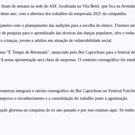
 finais de semana na sede do ASF, localizada na Vila Betel, que fica na Aveni
o deste ano, com a abertura dos trabalhos da temporada 2025 da companhia.
aneiro com o planejamento das audições para a escolha do elenco. Fizemos uma 
de pesquisa para o aprendizado das técnicas das danças populares, afro e todas
a crianças, jovens e adultos em situação de vulnerabilidade social.
tema “É Tempo de Retomada”, anunciado pelo Boi Caprichoso para o festival des
“A nossa apresentação será cheia de surpresas. O contexto coreográfico foi es
ronteiras integrará o núcleo coreográfico do Boi Caprichoso no Festival Folcló
omprova o reconhecimento e a consolidação do trabalho junto à agremiação.
tação gloriosa na conquista do tri ano passado e por isso estamos aqui. Só ten