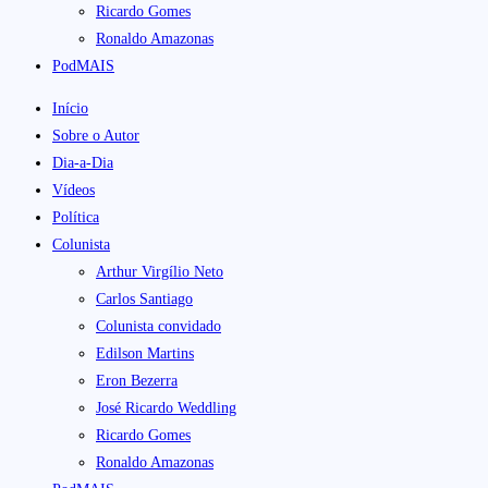
Ricardo Gomes
Ronaldo Amazonas
PodMAIS
Início
Sobre o Autor
Dia-a-Dia
Vídeos
Política
Colunista
Arthur Virgílio Neto
Carlos Santiago
Colunista convidado
Edilson Martins
Eron Bezerra
José Ricardo Weddling
Ricardo Gomes
Ronaldo Amazonas