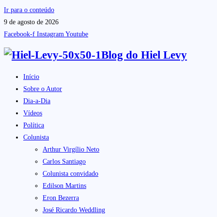
Ir para o conteúdo
9 de agosto de 2026
Facebook-f
Instagram
Youtube
Blog do
Hiel Levy
Início
Sobre o Autor
Dia-a-Dia
Vídeos
Política
Colunista
Arthur Virgílio Neto
Carlos Santiago
Colunista convidado
Edilson Martins
Eron Bezerra
José Ricardo Weddling