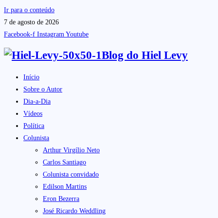
Ir para o conteúdo
7 de agosto de 2026
Facebook-f
Instagram
Youtube
Blog do
Hiel Levy
Início
Sobre o Autor
Dia-a-Dia
Vídeos
Política
Colunista
Arthur Virgílio Neto
Carlos Santiago
Colunista convidado
Edilson Martins
Eron Bezerra
José Ricardo Weddling