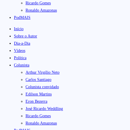
Ricardo Gomes
Ronaldo Amazonas
PodMAIS
Início
Sobre o Autor
Dia-a-Dia
Vídeos
Política
Colunista
Arthur Virgílio Neto
Carlos Santiago
Colunista convidado
Edilson Martins
Eron Bezerra
José Ricardo Weddling
Ricardo Gomes
Ronaldo Amazonas